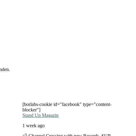
nden.
[borlabs-cookie id="facebook" type="content-
blocker"]
Stand Up Magazin
1 week ago
💨 Channel Crossing with new Records. SUP