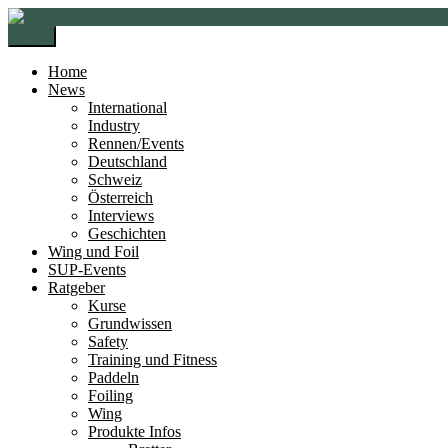
Zur
Zum
Navigation
Inhalt
Menü
springen
springen
Home
News
International
Industry
Rennen/Events
Deutschland
Schweiz
Österreich
Interviews
Geschichten
Wing und Foil
SUP-Events
Ratgeber
Kurse
Grundwissen
Safety
Training und Fitness
Paddeln
Foiling
Wing
Produkte Infos