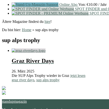
Online Abo
Von:
€
10.00
/ Jahr
SPOT FINDER und O
SPOT FIND
Ältere Magazine findest du
hier
!
Du bist hier:
Home
»
sup alps trophy
sup alps trophy
Graz River Days
26. März 2025
Die SUP Alps Trophy wieder in Graz
jetzt lesen
graz river days
,
sup alps trophy
standupmagazin