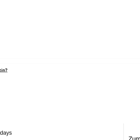
zin?
 days
Zum