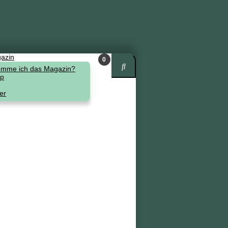
azin
0
mme ich das Magazin?
Artikel
op
er