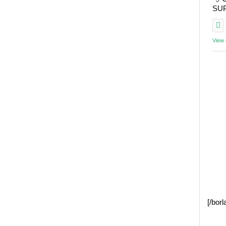
SUP 
View
[/bor