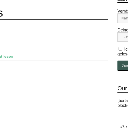
s
Verrä
Deine
Ic
geles
zt lesen
Our
[borl
block
💨 