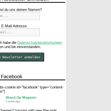
tst du uns deinen Namen?
 E-Mail-Adresse:
h habe die
Datenschutzbestimmungen
en und bin einverstanden.
 Facebook
abs-cookie id="facebook" type="content-
er"]
Stand Up Magazin
1 week ago
Channel Crossing with new Records.