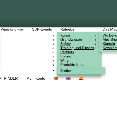
Wing und Foil
SUP-Events
Ratgeber
Das Mag
Kurse
Wo beko
Grundwissen
Abo-Sh
Safety
Kontakt
Training und Fitness
Newslett
Paddeln
Foiling
Wing
Produkte Infos
Bretter
T FINDER
Mein Konto