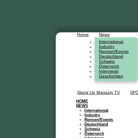
Home
News
International
Industry
Rennen/Events
Deutschland
Schweiz
Österreich
Interviews
Geschichten
Stand Up Magazin TV
SPO
HOME
NEWS
International
Industry
Rennen/Events
Deutschland
Schweiz
Österreich