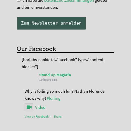
Ich habe die
Datenschutzbestimmungen
gelesen
und bin einverstanden.
Our Facebook
[borlabs-cookie id="facebook" type="content-
blocker"]
Stand Up Magazin
10 hours ago
Why is foiling so much fun? Nathan Florence
knows why!
#foiling
Video
View on Facebook
·
Share