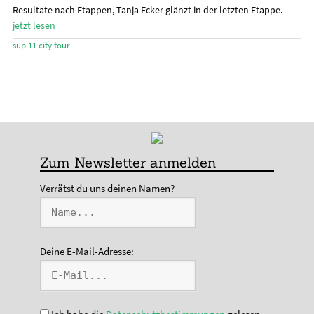
Resultate nach Etappen, Tanja Ecker glänzt in der letzten Etappe.
jetzt lesen
Stand Up Magazin TV
sup 11 city tour
SPOT FINDER
Mein Konto
Zum Newsletter anmelden
Verrätst du uns deinen Namen?
Deine E-Mail-Adresse: