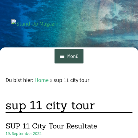
Zur
Zum
Navigation
Inhalt
springen
springen
Menü
Home
Du bist hier:
Home
»
sup 11 city tour
News
Wing und Foil
sup 11 city tour
SUP-Events
Ratgeber
SUP 11 City Tour Resultate
19. September 2022
Das Magazin