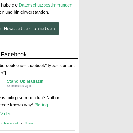
 habe die
Datenschutzbestimmungen
en und bin einverstanden.
 Facebook
abs-cookie id="facebook" type="content-
er"]
Stand Up Magazin
33 minutes ago
 is foiling so much fun? Nathan
rence knows why!
#foiling
Video
 on Facebook
·
Share