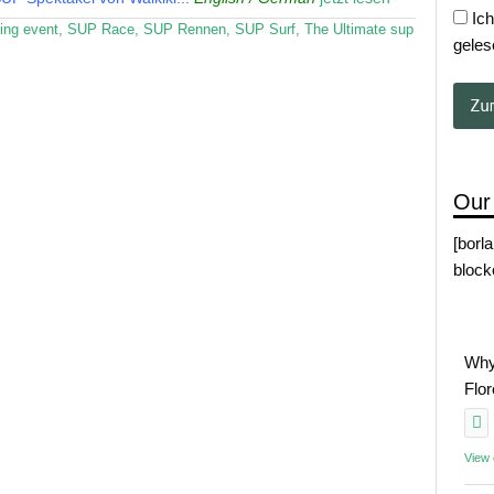
Ich
ing event
,
SUP Race
,
SUP Rennen
,
SUP Surf
,
The Ultimate sup
geles
Our
[borl
block
Why
Flo
View