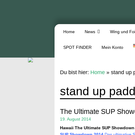
Home
News
Wing und Foi
SPOT FINDER
Mein Konto
Du bist hier:
Home
»
stand up 
stand up padd
The Ultimate SUP Sho
19. August 2014
Hawaii
The Ultimate SUP Showdown
SUP Showdown 2014
Das ultimative S