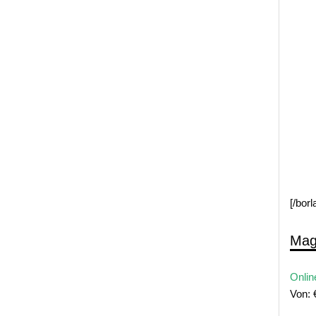
[/bor
Mag
Onlin
Von: