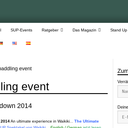
l
SUP-Events
Ratgeber
Das Magazin
Stand Up
paddling event
Zum
Verrä
ling event
wdown 2014
Deine
 2014
An ultimate experience in Waikiki...
The Ultimate
UP Spektakel von Waikiki...
English / German
jetzt lesen