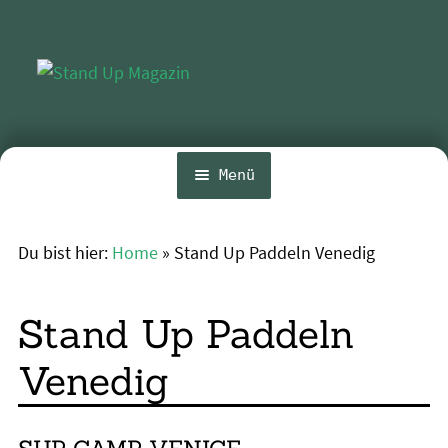
Zur
Zum
Navigation
Inhalt
springen
springen
Menü
Home
Du bist hier:
Home
»
Stand Up Paddeln Venedig
Unte
News
öffn
Wing und Foil
Stand Up Paddeln
SUP-Events
Venedig
Unte
Ratgeber
öffn
Unte
Das Magazin