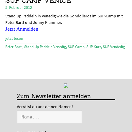
SUP CAMP VENICE
öffn
5. Februar 2012
Stand Up Magazin TV
Stand Up Paddeln in Venedig wie die Gondolieros im SUP-Camp mit
SPOT FINDER
Peter Bartl und Jonny Klammer.
Jetzt Anmelden
Mein Konto
jetzt lesen
Peter Bartl
,
Stand Up Paddeln Venedig
,
SUP Camp
,
SUP Kurs
,
SUP Vendedig
Zum Newsletter anmelden
Verrätst du uns deinen Namen?