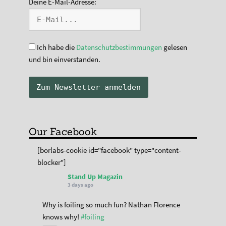
Deine E-Mail-Adresse:
Ich habe die
Datenschutzbestimmungen
gelesen
und bin einverstanden.
Our Facebook
[borlabs-cookie id="facebook" type="content-
blocker"]
Stand Up Magazin
3 days ago
Why is foiling so much fun? Nathan Florence
knows why!
#foiling