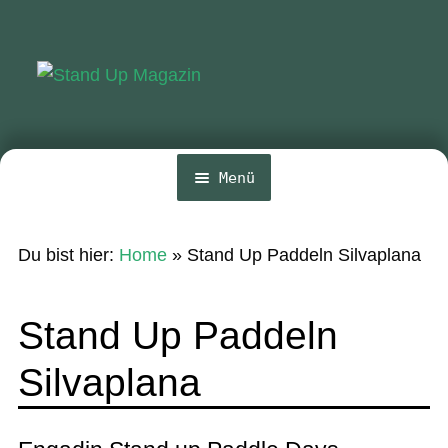
Zur
Zum
Navigation
Inhalt
springen
springen
Menü
Home
Du bist hier:
Home
»
Stand Up Paddeln Silvaplana
News
Wing und Foil
Stand Up Paddeln
SUP-Events
Silvaplana
Ratgeber
Das Magazin