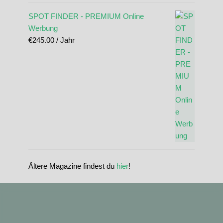
SPOT FINDER - PREMIUM Online
Werbung
€
245.00
/ Jahr
Ältere Magazine findest du
hier
!
standupmagazin
standupmagazin
Nov. 28
standupmagazin
Forever missed, never forgotten! 💔 @amandine_chazot
Nov. 28
standupmagazin
SeyChelle @seychelle.sup calling it. Watch our interview on YouTube