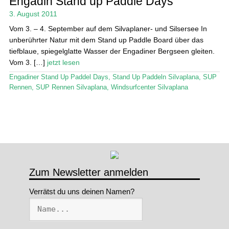
Engadin Stand up Paddle Days
3. August 2011
Stand Up Magazin TV
Vom 3. – 4. September auf dem Silvaplaner- und Silsersee In
SPOT FINDER
unberührter Natur mit dem Stand up Paddle Board über das
tiefblaue, spiegelglatte Wasser der Engadiner Bergseen gleiten.
Mein Konto
Vom 3. […]
jetzt lesen
Engadiner Stand Up Paddel Days
,
Stand Up Paddeln Silvaplana
,
SUP
Rennen
,
SUP Rennen Silvaplana
,
Windsurfcenter Silvaplana
Zum Newsletter anmelden
Verrätst du uns deinen Namen?