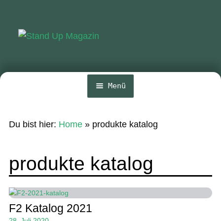
Zur
Zum
Navigation
Inhalt
springen
springen
Menü
Home
Du bist hier:
Home
»
produkte katalog
News
Wing und Foil
produkte katalog
SUP-Events
Ratgeber
F2 Katalog 2021
Das Magazin
28. Juli 2020