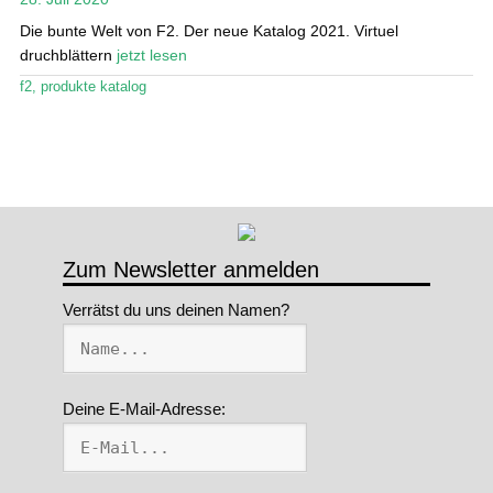
Die bunte Welt von F2. Der neue Katalog 2021. Virtuel
Stand Up Magazin TV
druchblättern
jetzt lesen
SPOT FINDER
f2
,
produkte katalog
Mein Konto
Zum Newsletter anmelden
Verrätst du uns deinen Namen?
Deine E-Mail-Adresse: