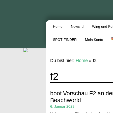
Home
News
Wing und Foi
SPOT FINDER
Mein Konto
Du bist hier:
Home
»
f2
f2
boot Vorschau F2 an de
Beachworld
6. Januar 2023