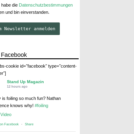
 habe die
Datenschutzbestimmungen
en und bin einverstanden.
 Facebook
abs-cookie id="facebook" type="content-
er"]
Stand Up Magazin
12 hours ago
 is foiling so much fun? Nathan
rence knows why!
#foiling
Video
 on Facebook
·
Share