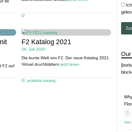
uf de
Ich
geles
f2
mit
F2 Katalog 2021
28. Juli 2020
Our
Die bunte Welt von F2. Der neue Katalog 2021.
Virtuel druchblättern
jetzt lesen
[borl
t F2 auf
block
f2
,
produkte katalog
Why
Flo
View