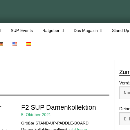
l
SUP-Events
Ratgeber
Das Magazin
Stand Up
Zum
Verrä
r
F2 SUP Damenkollektion
Deine
5. Oktober 2021
Größte STAND-UP-PADDLE-BOARD
Damenkollektion weltweit
jetzt lesen