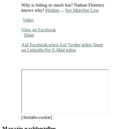
Why is foiling so much fun? Nathan Florence
knows why!
#foiling
...
See More
See Less
Video
View on Facebook
·
Share
Auf Facebook teilen
Auf Twitter teilen
Share
on LinkedIn
Per E-Mail teilen
[/borlabs-cookie]
Magazin nachbestellen