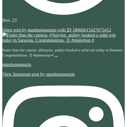
Nov. 23
Open post by standupmagazin with ID 18066615427673412
Faster than the camera: @kraytor_andrey booked a solid win today in Sarasota.
...
Congratulations. 🥇 #planetsup #
standupmagazin
View Instagram post by standupmagazin