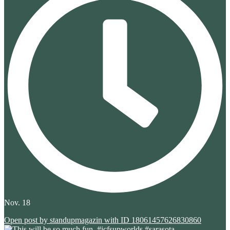
Nov. 18
Open post by standupmagazin with ID 18061457626830860