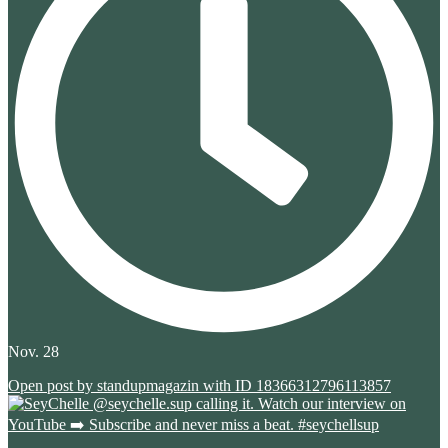
Nov. 28
Open post by standupmagazin with ID 18366312796113857