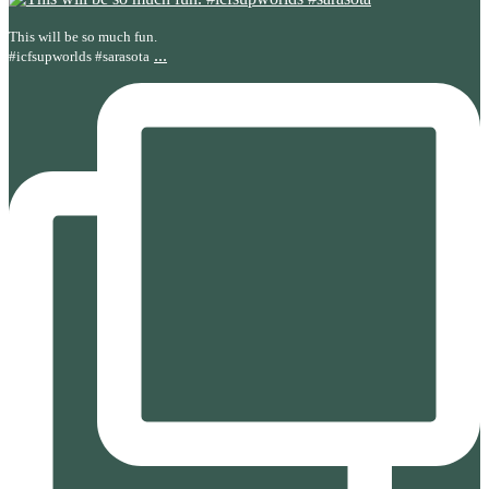
This will be so much fun.
...
#icfsupworlds #sarasota