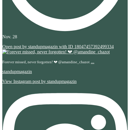
Nov. 28
Open post by standupmagazin with ID 18047457392499334
...
Forever missed, never forgotten! 💔 @amandine_chazot
standupmagazin
View Instagram post by standupmagazin