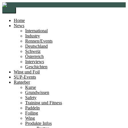
Zur
Zum
Navigation
Inhalt
Menü
springen
springen
Home
News
International
Industry
Rennen/Events
Deutschland
Schweiz
Österreich
Interviews
Geschichten
Wing und Foil
SUP-Events
Ratgeber
Kurse
Grundwissen
Safety
Training und Fitness
Paddeln
Foiling
Wing
Produkte Infos