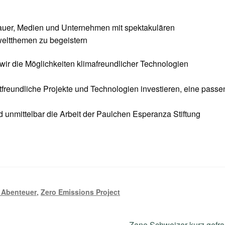
chauer, Medien und Unternehmen mit spektakulären
eltthemen zu begeistern
wir die Möglichkeiten klimafreundlicher Technologien
tfreundliche Projekte und Technologien investieren, eine pass
d unmittelbar die Arbeit der Paulchen Esperanza Stiftung
 Abenteuer
,
Zero Emissions Project
Nächster
Zane Schweizer kurz gefra