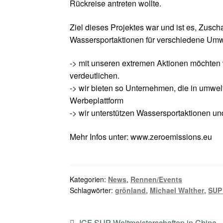
Rückreise antreten wollte.
Ziel dieses Projektes war und ist es, Zus
Wassersportaktionen für verschiedene Umw
-> mit unseren extremen Aktionen möchten 
verdeutlichen.
-> wir bieten so Unternehmen, die in umwel
Werbeplattform
-> wir unterstützen Wassersportaktionen un
Mehr Infos unter: www.zeroemissions.eu
Kategorien:
News
,
Rennen/Events
Schlagwörter:
grönland
,
Michael Walther
,
SUP
Vorheriger
ICF SUP Weltmeisterschaften in China