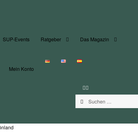
SUP-Events
Ratgeber
Das Magazin
Mein Konto
Suchen
nach:
önland