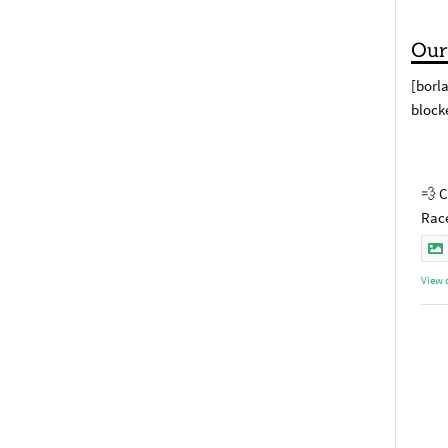
Our
[borl
block
💨 C
Race
View 