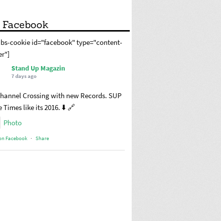
 Facebook
abs-cookie id="facebook" type="content-
er"]
Stand Up Magazin
7 days ago
hannel Crossing with new Records. SUP
 Times like its 2016. ⬇️ 🔗
Photo
on Facebook
·
Share