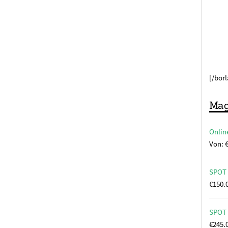
[/bor
Mag
Onlin
Von:
SPOT 
€
150.
SPOT 
€
245.