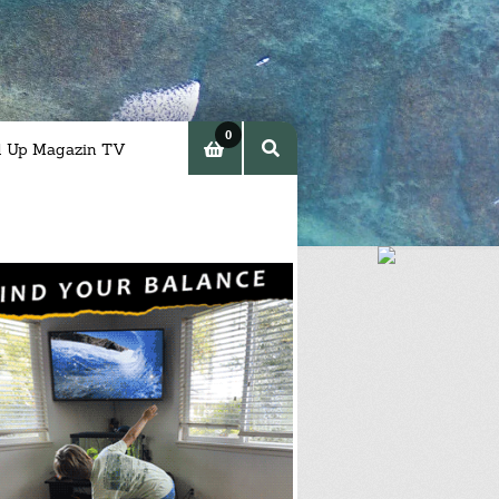
0
d Up Magazin TV
Arti
kel