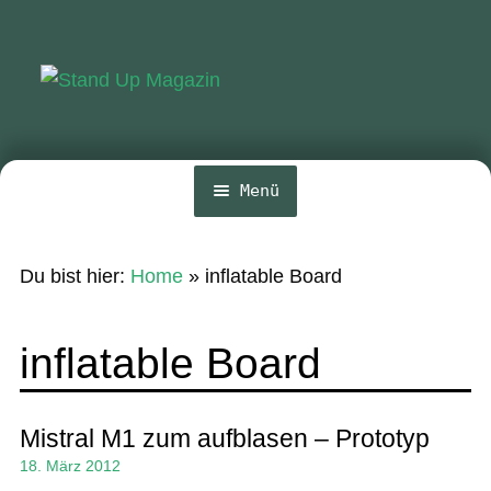
Zur
Zum
Navigation
Inhalt
springen
springen
Menü
Home
Du bist hier:
Home
»
inflatable Board
News
Wing und Foil
inflatable Board
SUP-Events
Ratgeber
Mistral M1 zum aufblasen – Prototyp
18. März 2012
Das Magazin