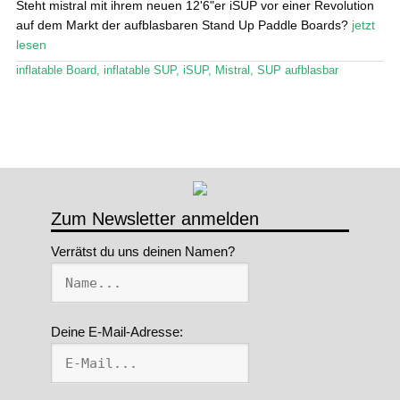
Steht mistral mit ihrem neuen 12'6"er iSUP vor einer Revolution
auf dem Markt der aufblasbaren Stand Up Paddle Boards?
jetzt
Stand Up Magazin TV
lesen
SPOT FINDER
inflatable Board
,
inflatable SUP
,
iSUP
,
Mistral
,
SUP aufblasbar
Mein Konto
Zum Newsletter anmelden
Verrätst du uns deinen Namen?
Deine E-Mail-Adresse: