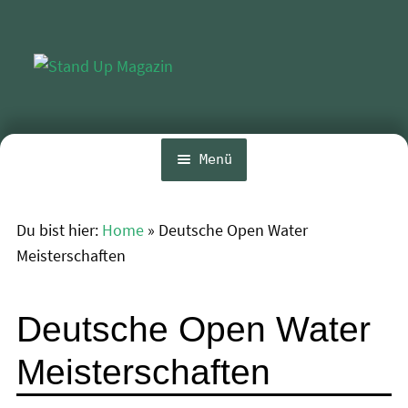
Zur
Zum
Navigation
Inhalt
springen
springen
Menü
Home
Du bist hier:
Home
»
Deutsche Open Water
Unte
News
Meisterschaften
öffn
Wing und Foil
Deutsche Open Water
SUP-Events
Unte
Meisterschaften
Ratgeber
öffn
Unte
Das Magazin