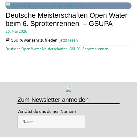
öffn
Stand Up Magazin TV
Deutsche Meisterschaften Open Water
beim 6. Sprottenrennen – GSUPA
SPOT FINDER
26. Mai 2026
Mein Konto
🏁 GSUPA war sehr zufrieden.
jetzt lesen
Deutsche Open Water Meisterschaften
,
GSUPA
,
Sprottenrennen
Zum Newsletter anmelden
Verrätst du uns deinen Namen?