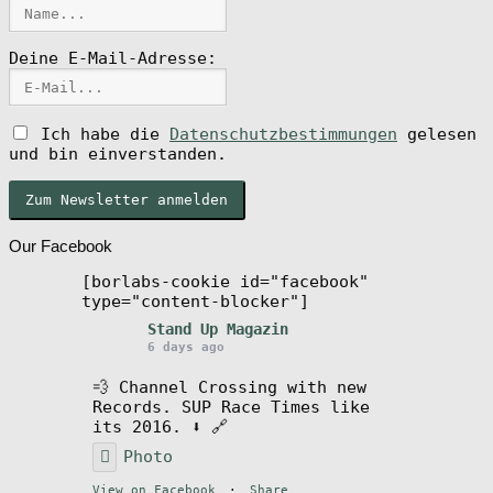
Deine E-Mail-Adresse:
Ich habe die
Datenschutzbestimmungen
gelesen
und bin einverstanden.
Our Facebook
[borlabs-cookie id="facebook"
type="content-blocker"]
Stand Up Magazin
6 days ago
💨 Channel Crossing with new
Records. SUP Race Times like
its 2016. ⬇️ 🔗
Photo
View on Facebook
·
Share