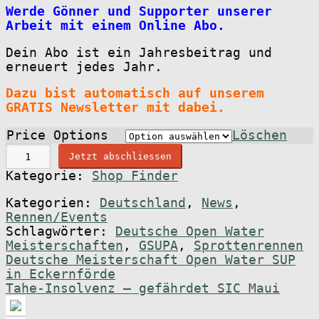
Werde Gönner und Supporter unserer
Arbeit mit einem Online Abo.
Dein Abo ist ein Jahresbeitrag und
erneuert jedes Jahr.
Dazu bist automatisch auf unserem
GRATIS Newsletter mit dabei.
Price Options
Löschen
O
Jetzt abschliessen
n
Kategorie:
Shop Finder
l
i
Kategorien:
Deutschland
,
News
,
n
Rennen/Events
e
Schlagwörter:
Deutsche Open Water
A
Meisterschaften
,
GSUPA
,
Sprottenrennen
b
Beitragsnavigation
Vorheriger
Deutsche Meisterschaft Open Water SUP
o
Beitrag:
in Eckernförde
M
Nächster
Tahe-Insolvenz – gefährdet SIC Maui
e
Beitrag:
n