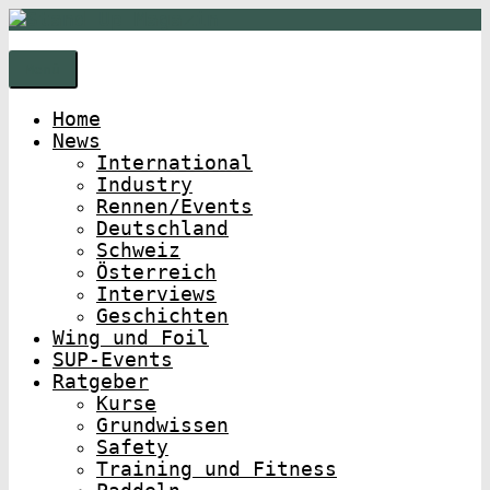
Zur
Zum
Navigation
Inhalt
springen
springen
Menü
Home
News
International
Industry
Rennen/Events
Deutschland
Schweiz
Österreich
Interviews
Geschichten
Wing und Foil
SUP-Events
Ratgeber
Kurse
Grundwissen
Safety
Training und Fitness