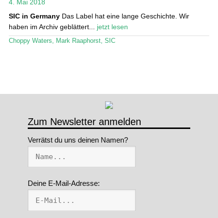
4. Mai 2018
Stand Up Magazin TV
SIC in Germany
Das Label hat eine lange Geschichte. Wir
haben im Archiv geblättert...
jetzt lesen
SPOT FINDER
Choppy Waters
,
Mark Raaphorst
,
SIC
Mein Konto
Zum Newsletter anmelden
Verrätst du uns deinen Namen?
Deine E-Mail-Adresse: