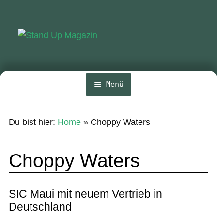
Zur
Zum
Navigation
Inhalt
springen
springen
Menü
Home
Du bist hier:
Home
»
Choppy Waters
News
Wing und Foil
Choppy Waters
SUP-Events
Ratgeber
SIC Maui mit neuem Vertrieb in
Deutschland
Das Magazin