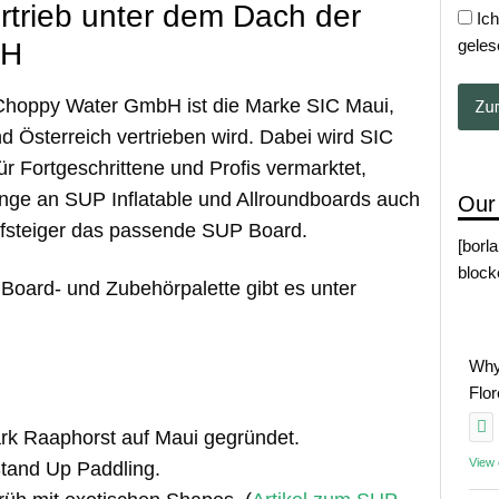
rtrieb unter dem Dach der
Ich
bH
geles
r Choppy Water GmbH ist die Marke SIC Maui,
d Österreich vertrieben wird. Dabei wird SIC
r Fortgeschrittene und Profis vermarktet,
Range an SUP Inflatable und Allroundboards auch
Our
ufsteiger das passende SUP Board.
[borl
block
 Board- und Zubehörpalette gibt es unter
Why
Flo
rk Raaphorst auf Maui gegründet.
View
Stand Up Paddling.