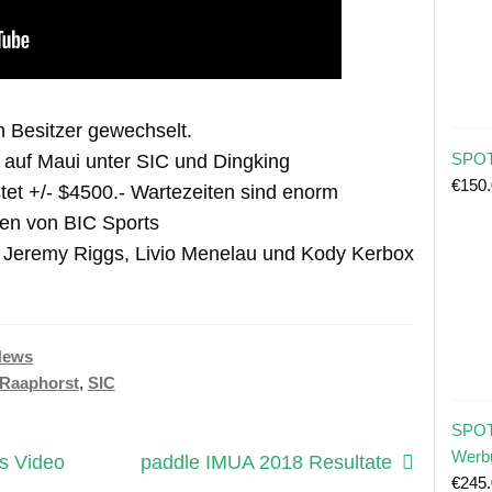
n Besitzer gewechselt.
SPOT
 auf Maui unter SIC und Dingking
€
150
tet +/- $4500.- Wartezeiten sind enorm
den von BIC Sports
 Jeremy Riggs, Livio Menelau und Kody Kerbox
News
Raaphorst
,
SIC
SPOT
Werb
Nächster
s Video
paddle IMUA 2018 Resultate
€
245