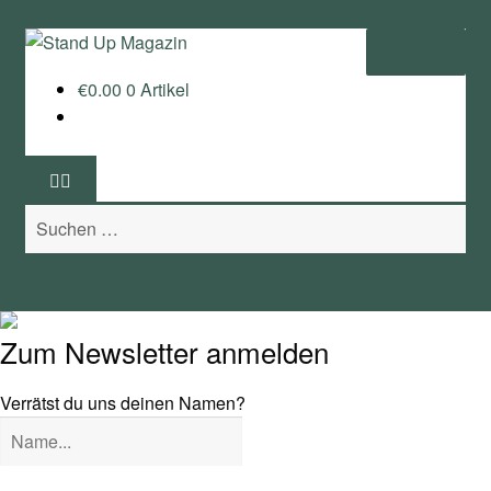
Zur
Zum
Menü
Navigation
Inhalt
€
0.00
0 Artikel
springen
springen
Home
News
Suchen
Wing und Foil
nach:
SUP-Events
Ratgeber
Zum Newsletter anmelden
Das Magazin
Verrätst du uns deinen Namen?
Stand Up Magazin TV