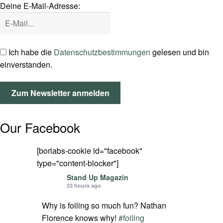
Deine E-Mail-Adresse:
SPOT FINDER
Mein Konto
Ich habe die
Datenschutzbestimmungen
gelesen und bin
einverstanden.
Our Facebook
[borlabs-cookie id="facebook"
type="content-blocker"]
Stand Up Magazin
23 hours ago
Why is foiling so much fun? Nathan
Florence knows why!
#foiling