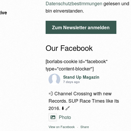
Datenschutzbestimmungen
gelesen und
bin einverstanden.
tive
Our Facebook
[borlabs-cookie id="facebook"
type="content-blocker"]
Stand Up Magazin
7 days ago
💨 Channel Crossing with new
Records. SUP Race Times like its
2016. ⬇️ 🔗
Photo
View on Facebook
·
Share