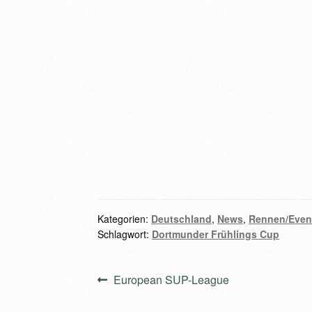
Kategorien:
Deutschland
,
News
,
Rennen/Even
Schlagwort:
Dortmunder Frühlings Cup
Beitragsnavigation
Vorheriger
European SUP-League
Beitrag: