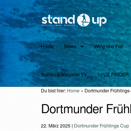
Zur
Zum
Navigation
Inhalt
springen
springen
Home
News
Wing und Foil
Stand Up Magazin TV
SPOT FINDER
Du bist hier:
Home
»
Dortmunder Frühlings
Dortmunder Früh
22. März 2025
|
Dortmunder Frühlings Cup