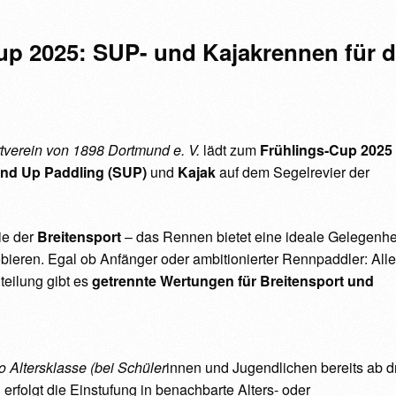
p 2025: SUP- und Kajakrennen für d
tverein von 1898 Dortmund e. V.
lädt zum
Frühlings-Cup 2025
nd Up Paddling (SUP)
und
Kajak
auf dem Segelrevier der
e der
Breitensport
– das Rennen bietet eine ideale Gelegenhei
bieren. Egal ob Anfänger oder ambitionierter Rennpaddler: All
teilung gibt es
getrennte Wertungen für Breitensport und
o Altersklasse (bei Schüler
innen und Jugendlichen bereits ab d
erfolgt die Einstufung in benachbarte Alters- oder