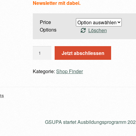
Newsletter mit dabei.
Price
Options
Löschen
O
Jetzt abschliessen
n
l
Kategorie:
Shop Finder
i
n
e
A
ts
b
o
M
Nächster
GSUPA startet Ausbildungsprogramm 202
e
Beitrag:
n