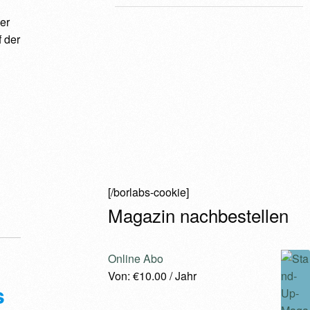
er
f der
[/borlabs-cookie]
Magazin nachbestellen
Online Abo
Von:
€
10.00
/ Jahr
s