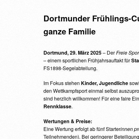
Dortmunder Frühlings-Cu
ganze Familie
Dortmund, 29. März 2025
– Der
Freie Spor
– einem sportlichen Frühjahrsauftakt für
Sta
FS1898-Segelabteilung.
Im Fokus stehen
Kinder, Jugendliche
sowi
den Wettkampfsport einmal selbst auszupro
sind herzlich willkommen! Für eine faire Ein
Rennklasse
.
Wertungen & Preise:
Eine Wertung erfolgt ab fünf Starter
innen pr
Teilnehmenden). Bei geringerer Beteiligung 