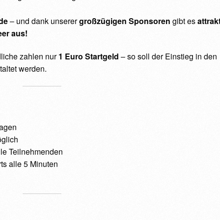
de
– und dank unserer
großzügigen Sponsoren
gibt es
attrak
eer aus!
liche zahlen nur
1 Euro Startgeld
– so soll der Einstieg in den
taltet werden.
lagen
glich
lle Teilnehmenden
rts alle 5 Minuten