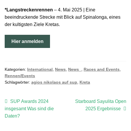
*Langstreckenrennen
– 4. Mai 2025 | Eine
beeindruckende Strecke mit Blick auf Spinalonga, eines
der kultigsten Ziele Kretas.
Hier anmelden
Kategorien:
International
,
News
,
News_
,
Races and Events
,
Rennen/Events
Schlagwörter:
agios nikolaos auf sup
,
Kreta
Beitragsnavigation
Vorheriger
Nächster
SUP Awards 2024
Starboard Sayulita Open
Beitrag:
Beitrag:
insgesamt Was sind die
2025 Ergebnisse
Daten?