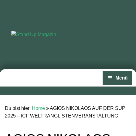
Zur
Zum
Navigation
Inhalt
springen
springen
Menü
Home
News
Du bist hier:
Home
»
AGIOS NIKOLAOS AUF DER SUP
2025 – ICF WELTRANGLISTENVERANSTALTUNG
Wing und Foil
SUP-Events