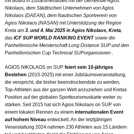
mit Board in Zusammenarbeit mit der Gemeinde Agios
Nikolaos, dem Städtischen Unternehmen von Agios
Nikolaos (DAEAN), dem Nautischen Sportverein von
Agios Nikolaos (NASAN) mit Unterstützung der Region
Kreta am
3. und 4. Mai 2025 in Agios Nikolaos, Kreta
,
das
ICF SUP WORLD RANKING EVENT
sowie die
Panhellenische Meisterschaft Long Distance SUP und den
Panhellenischen Cup Technical SUP
organisieren
.
AGIOS NIKOLAOS on SUP
feiert sein 10-jähriges
Bestehen
(2015-2025) mit einer Jubiläumsveranstaltung,
die verspricht, die bisher beeindruckendste zu werden,
Top-Athleten aus der ganzen Welt anzuziehen und Kretas
Position auf der globalen Sporttourismuskarte weiter zu
stärken. Seit 2015 hat sich Agios Nikolaos on SUP von
einem lokalen Rennen zu einem
internationalen Event
auf hohem Niveau
entwickelt. An der letztjährigen
Veranstaltung 2024 nahmen 230 Athleten aus 15 Ländern