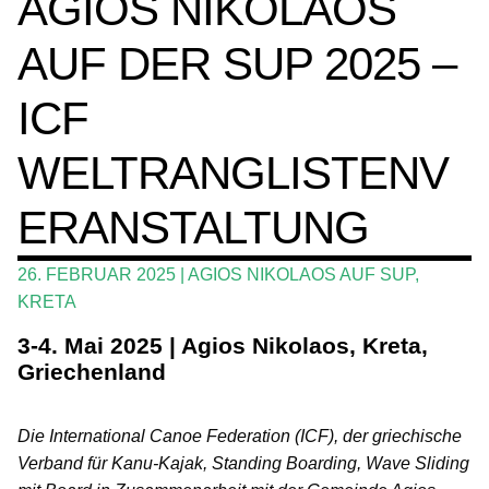
AGIOS NIKOLAOS
Ratgeber
AUF DER SUP 2025 –
Das Magazin
ICF
Stand Up Magazin TV
WELTRANGLISTENV
SPOT FINDER
ERANSTALTUNG
Mein Konto
26. FEBRUAR 2025
|
AGIOS NIKOLAOS AUF SUP
,
KRETA
3-4. Mai 2025 | Agios Nikolaos, Kreta,
Griechenland
Die International Canoe Federation (ICF), der griechische
Verband für Kanu-Kajak, Standing Boarding, Wave Sliding