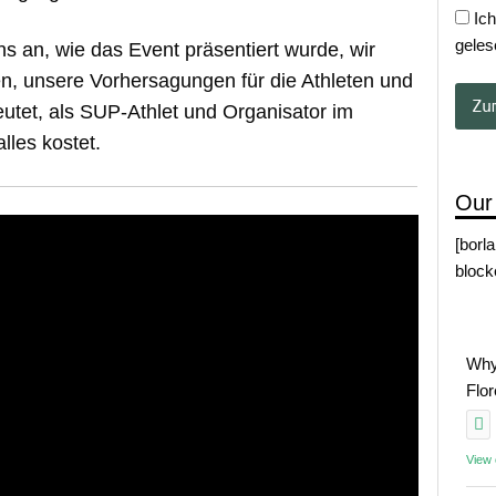
Ich
geles
s an, wie das Event präsentiert wurde, wir
n, unsere Vorhersagungen für die Athleten und
eutet, als SUP-Athlet und Organisator im
lles kostet.
Our
[borl
block
Why
Flo
View