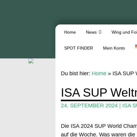
Home
News
Wing und Foi
SPOT FINDER
Mein Konto
Du bist hier:
Home
»
ISA SUP W
ISA SUP Weltm
24. SEPTEMBER 2024
|
ISA 
Die ISA 2024 SUP World Champi
auf die Woche. Was waren die 