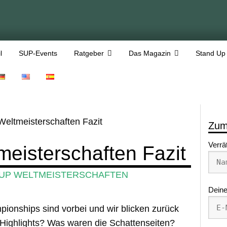
l
SUP-Events
Ratgeber
Das Magazin
Stand Up
eltmeisterschaften Fazit
Zum
Verrä
eisterschaften Fazit
SUP WELTMEISTERSCHAFTEN
Deine
onships sind vorbei und wir blicken zurück
Highlights? Was waren die Schattenseiten?