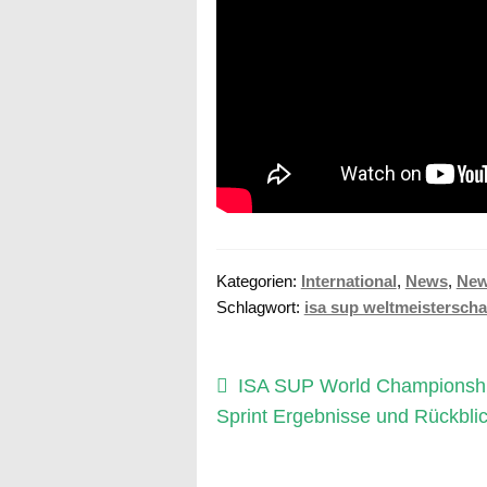
Kategorien:
International
,
News
,
New
Schlagwort:
isa sup weltmeisterscha
Beitragsnavigation
Vorheriger
ISA SUP World Championsh
Beitrag:
Sprint Ergebnisse und Rückbli