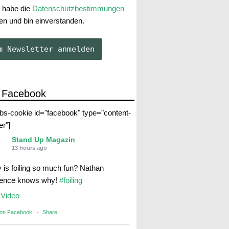
 habe die
Datenschutzbestimmungen
en und bin einverstanden.
 Facebook
abs-cookie id="facebook" type="content-
er"]
Stand Up Magazin
13 hours ago
 is foiling so much fun? Nathan
rence knows why!
#foiling
Video
 on Facebook
·
Share