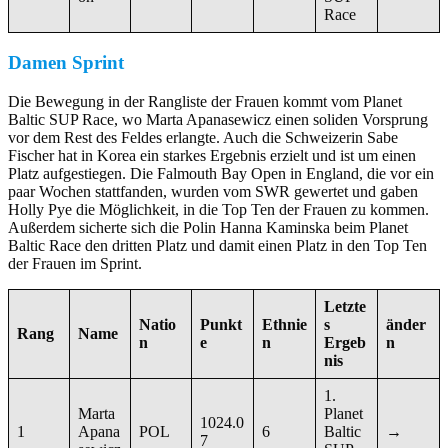
Race
Damen Sprint
Die Bewegung in der Rangliste der Frauen kommt vom Planet
Baltic SUP Race, wo Marta Apanasewicz einen soliden Vorsprung
vor dem Rest des Feldes erlangte. Auch die Schweizerin Sabe
Fischer hat in Korea ein starkes Ergebnis erzielt und ist um einen
Platz aufgestiegen. Die Falmouth Bay Open in England, die vor ein
paar Wochen stattfanden, wurden vom SWR gewertet und gaben
Holly Pye die Möglichkeit, in die Top Ten der Frauen zu kommen.
Außerdem sicherte sich die Polin Hanna Kaminska beim Planet
Baltic Race den dritten Platz und damit einen Platz in den Top Ten
der Frauen im Sprint.
Letzte
Natio
Punkt
Ethnie
s
änder
Rang
Name
n
e
n
Ergeb
n
nis
1.
Marta
Planet
1024.0
1
Apana
POL
6
Baltic
→
7