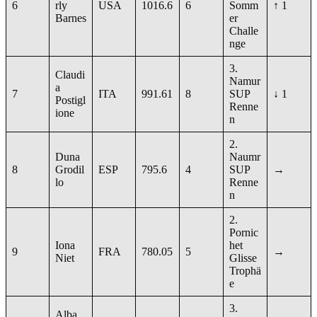
6
rly
USA
1016.6
6
Somm
↑ 1
Barnes
er
Challe
nge
3.
Claudi
Namur
a
7
ITA
991.61
8
SUP
↓ 1
Postigl
Renne
ione
n
2.
Duna
Naumr
8
Grodil
ESP
795.6
4
SUP
→
lo
Renne
n
2.
Pornic
Iona
het
9
FRA
780.05
5
→
Niet
Glisse
Trophä
e
3.
Alba