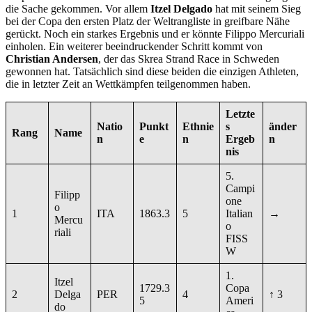
die Sache gekommen. Vor allem
Itzel Delgado
hat mit seinem Sieg
bei der Copa den ersten Platz der Weltrangliste in greifbare Nähe
gerückt. Noch ein starkes Ergebnis und er könnte Filippo Mercuriali
einholen. Ein weiterer beeindruckender Schritt kommt von
Christian Andersen
, der das Skrea Strand Race in Schweden
gewonnen hat. Tatsächlich sind diese beiden die einzigen Athleten,
die in letzter Zeit an Wettkämpfen teilgenommen haben.
Letzte
Natio
Punkt
Ethnie
s
änder
Rang
Name
n
e
n
Ergeb
n
nis
5.
Campi
Filipp
one
o
1
ITA
1863.3
5
Italian
→
Mercu
o
riali
FISS
W
1.
Itzel
1729.3
Copa
2
Delga
PER
4
↑ 3
5
Ameri
do