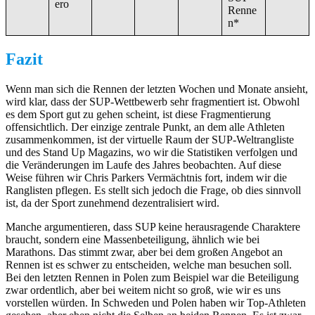
ero
Renne
n*
Fazit
Wenn man sich die Rennen der letzten Wochen und Monate ansieht,
wird klar, dass der SUP-Wettbewerb sehr fragmentiert ist. Obwohl
es dem Sport gut zu gehen scheint, ist diese Fragmentierung
offensichtlich. Der einzige zentrale Punkt, an dem alle Athleten
zusammenkommen, ist der virtuelle Raum der SUP-Weltrangliste
und des Stand Up Magazins, wo wir die Statistiken verfolgen und
die Veränderungen im Laufe des Jahres beobachten. Auf diese
Weise führen wir Chris Parkers Vermächtnis fort, indem wir die
Ranglisten pflegen. Es stellt sich jedoch die Frage, ob dies sinnvoll
ist, da der Sport zunehmend dezentralisiert wird.
Manche argumentieren, dass SUP keine herausragende Charaktere
braucht, sondern eine Massenbeteiligung, ähnlich wie bei
Marathons. Das stimmt zwar, aber bei dem großen Angebot an
Rennen ist es schwer zu entscheiden, welche man besuchen soll.
Bei den letzten Rennen in Polen zum Beispiel war die Beteiligung
zwar ordentlich, aber bei weitem nicht so groß, wie wir es uns
vorstellen würden. In Schweden und Polen haben wir Top-Athleten