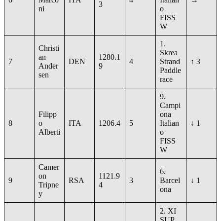
3
ni
o
FISS
W
1.
Christi
Skrea
an
1280.1
7
DEN
4
Strand
↑ 3
Ander
9
Paddle
sen
race
9.
Campi
Filipp
ona
8
o
ITA
1206.4
5
Italian
↓ 1
Alberti
o
FISS
W
Camer
6.
on
1121.9
9
RSA
3
Barcel
↓ 1
Tripne
4
ona
y
2. XI
SUP