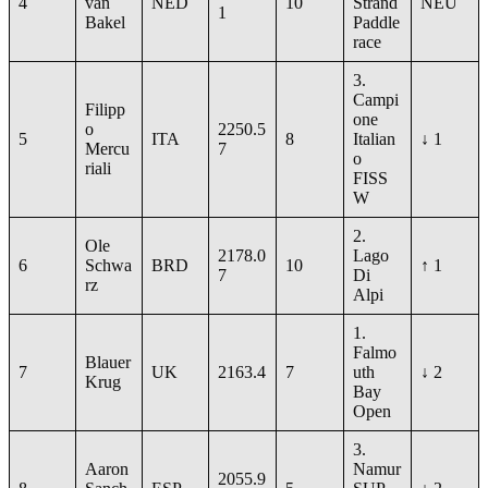
4
van
NED
10
Strand
NEU
1
Bakel
Paddle
race
3.
Campi
Filipp
one
o
2250.5
5
ITA
8
Italian
↓ 1
Mercu
7
o
riali
FISS
W
2.
Ole
2178.0
Lago
6
Schwa
BRD
10
↑ 1
7
Di
rz
Alpi
1.
Falmo
Blauer
7
UK
2163.4
7
uth
↓ 2
Krug
Bay
Open
3.
Aaron
Namur
2055.9