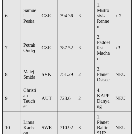
1.
Samue
Mistro
6
l
CZE
794.36
3
stvi-
↑ 2
Peska
Renne
n
2.
Paddel
Petrak
7
CZE
787.52
3
fest
↓3
Ondej
Macha
c
3.
Matej
8
SVK
751.29
2
Planet
NEU
Smida
Ostsee
Christi
4.
an
KAPP
9
AUT
723.6
2
NEU
Tauch
Danya
er
ng
1.
Linus
Planet
10
Karlss
SWE
710.92
3
Baltic
NEU
on
SUP