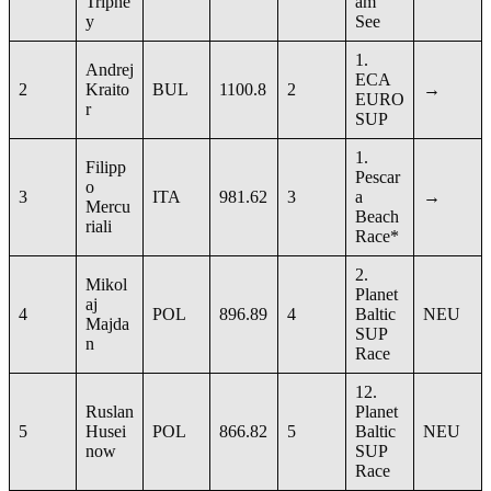
Tripne
am
y
See
1.
Andrej
ECA
2
Kraito
BUL
1100.8
2
→
EURO
r
SUP
1.
Filipp
Pescar
o
3
ITA
981.62
3
a
→
Mercu
Beach
riali
Race*
2.
Mikol
Planet
aj
4
POL
896.89
4
Baltic
NEU
Majda
SUP
n
Race
12.
Ruslan
Planet
5
Husei
POL
866.82
5
Baltic
NEU
now
SUP
Race