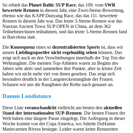
So erhielt das
Planet Baltic SUP Race
, das 109. vom
SWR
bewertete Rennen
in diesem Jahr, eine Zwei-Sterne-Bewertung,
ebenso wie das KAPP Danyang Race, das das 111. bewertete
Rennen in diesem Jahr war. Das letzte 3-Sterne-Rennen war das
Nanxun Ancient Town SUP OPEN in China, an dem 362
Teilnehmer/innen teilnahmen, und das letzte 5-Sterne-Rennen fand
in Barcelona statt.
Die
Konsequenz
eines so
dezentralisierten Sports
ist, dass wir
unsere
Lieblingssportler nicht regelmäßig sehen
können. Das
zeigt sich auch an den Verschiebungen innerhalb der Top Ten der
Weltrangliste. Die meisten Top-Athleten waren zu Beginn des
Jahres sehr aktiv und sammelten ihre Punkte, aber in letzter Zeit
haben wir nicht mehr viel von ihnen gesehen. Das zeigt sich
besonders deutlich in der Langstreckenrangliste der Frauen.
Schauen wir uns die Ranglisten der Reihe nach genauer an.
Damen Londistance
Diese Liste
veranschaulicht
vielleicht am besten den
aktuellen
Stand der internationalen SUP-Rennen
. Die besten Frauen der
Welt haben eine längere Pause eingelegt. Die Aufregung in dieser
Woche kommt von der Copa America, wo Juliette DuHaime
Mariecarmen Rivera besiegte. Leider waren keine Rennzeiten