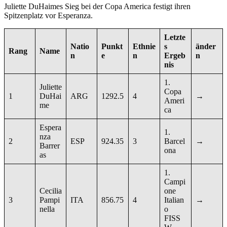
Juliette DuHaimes Sieg bei der Copa America festigt ihren
Spitzenplatz vor Esperanza.
Letzte
Natio
Punkt
Ethnie
s
änder
Rang
Name
n
e
n
Ergeb
n
nis
1.
Juliette
Copa
1
DuHai
ARG
1292.5
4
→
Ameri
me
ca
Espera
1.
nza
2
ESP
924.35
3
Barcel
→
Barrer
ona
as
1.
Campi
Cecilia
one
3
Pampi
ITA
856.75
4
Italian
→
nella
o
FISS