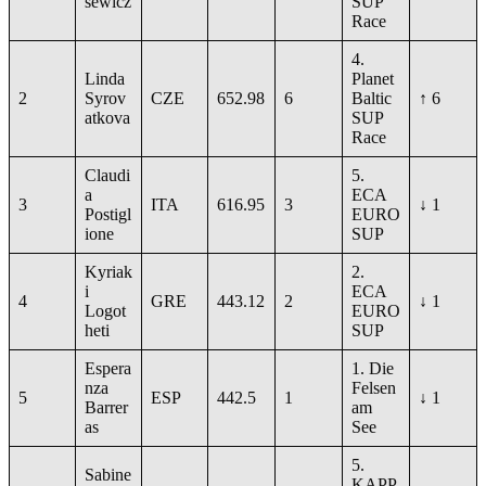
sewicz
SUP
Race
4.
Linda
Planet
2
Syrov
CZE
652.98
6
Baltic
↑ 6
atkova
SUP
Race
Claudi
5.
a
ECA
3
ITA
616.95
3
↓ 1
Postigl
EURO
ione
SUP
Kyriak
2.
i
ECA
4
GRE
443.12
2
↓ 1
Logot
EURO
heti
SUP
Espera
1. Die
nza
Felsen
5
ESP
442.5
1
↓ 1
Barrer
am
as
See
5.
Sabine
KAPP