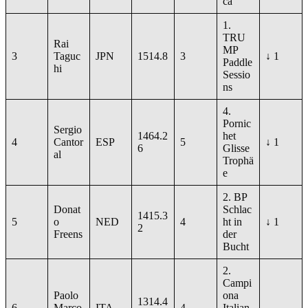
ca
1.
TRU
Rai
MP
3
Taguc
JPN
1514.8
3
↓ 1
Paddle
hi
Sessio
ns
4.
Pornic
Sergio
1464.2
het
4
Cantor
ESP
5
↓ 1
6
Glisse
al
Trophä
e
2. BP
Donat
Schlac
1415.3
5
o
NED
4
ht in
↓ 1
2
Freens
der
Bucht
2.
Campi
Paolo
ona
1314.4
6
Marco
ITA
4
Italian
→