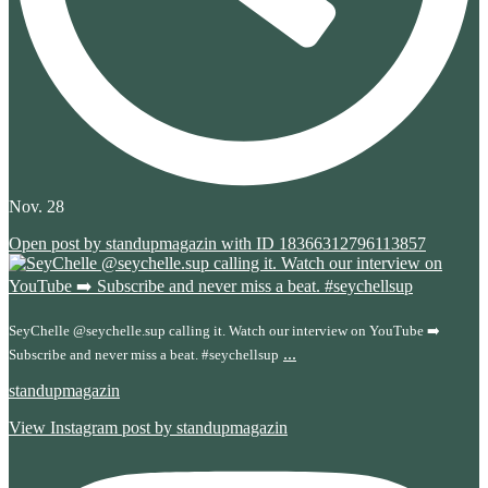
Nov. 28
Open post by standupmagazin with ID 18366312796113857
SeyChelle @seychelle.sup calling it. Watch our interview on YouTube ➡️
...
Subscribe and never miss a beat. #seychellsup
standupmagazin
View Instagram post by standupmagazin