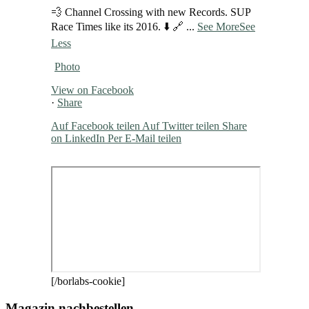
💨 Channel Crossing with new Records. SUP
Race Times like its 2016. ⬇️ 🔗
...
See More
See
Less
Photo
View on Facebook
·
Share
Auf Facebook teilen
Auf Twitter teilen
Share
on LinkedIn
Per E-Mail teilen
[/borlabs-cookie]
Magazin nachbestellen