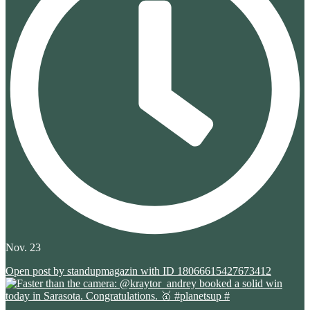
Nov. 23
Open post by standupmagazin with ID 18066615427673412