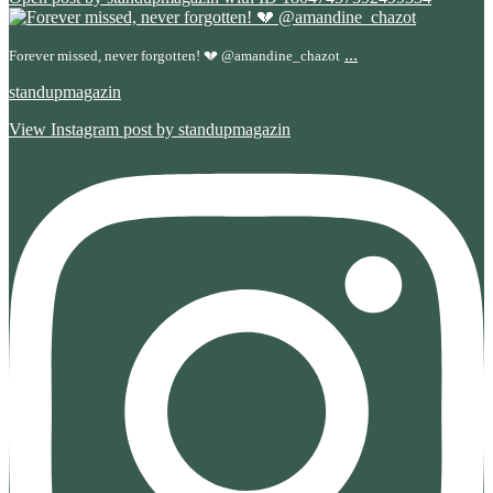
...
Forever missed, never forgotten! 💔 @amandine_chazot
standupmagazin
View Instagram post by standupmagazin