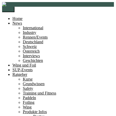
Zur
Zum
Navigation
Inhalt
Menü
springen
springen
Home
News
International
Industry
Rennen/Events
Deutschland
Schweiz
Österreich
Interviews
Geschichten
Wing und Foil
SUP-Events
Ratgeber
Kurse
Grundwissen
Safety
Training und Fitness
Paddeln
Foiling
Wing
Produkte Infos