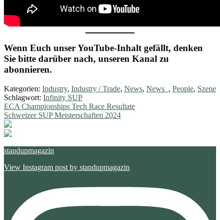
Wenn Euch unser YouTube-Inhalt gefällt, denken
Sie bitte darüber nach, unseren Kanal zu
abonnieren.
Kategorien:
Industry
,
Industry / Trade
,
News
,
News_
,
People
,
Szene
Schlagwort:
Infinity SUP
Beitragsnavigation
Vorheriger
ECA Championships Tech Race Resultate
Beitrag:
Nächster
Schweizer SUP Meisterschaften 2024
Beitrag:
standupmagazin
View Instagram post by standupmagazin