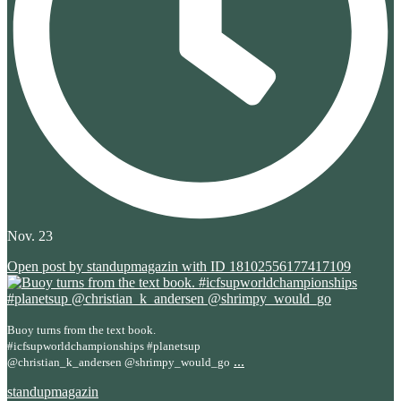
Nov. 23
Open post by standupmagazin with ID 18102556177417109
Buoy turns from the text book.
#icfsupworldchampionships #planetsup
...
@christian_k_andersen @shrimpy_would_go
standupmagazin