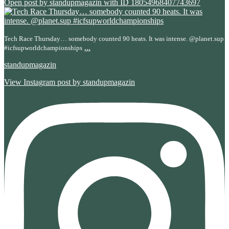
Open post by standupmagazin with ID 18054968407743697
Tech Race Thursday… somebody counted 90 heats. It was intense. @planet.sup
...
#icfsupworldchampionships
standupmagazin
View Instagram post by standupmagazin