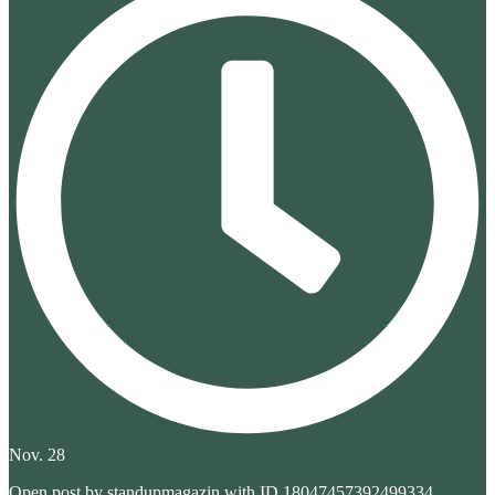
Nov. 28
Open post by standupmagazin with ID 18047457392499334