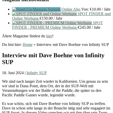
Online Abo
Von:
€
10.00
/ Jahr
SPOT FINDER und
Online Werbung
€
150.00
/ Jahr
SPOT
FINDER - PREMIUM Online Werbung
€
245.00
/ Jahr
Ältere Magazine findest du
hier
!
Du bist hier:
Home
»
Interview mit Dave Boehne von Infinity SUP
Interview mit Dave Boehne von Infinity
SUP
18. Juni 2024
|
Infinity SUP
Wir sind nach langer Zeit wieder in Kalifornien. Um genau zu sein
wir sind in Dana Point, dem Ort, der in der SUP-Welt mit
Veranstaltungen wie der Battle of the Paddle, die später zu den
Pacific Paddle Games wurde, legendär wurde.
Es war schön, sich mit Dave Boehne von Infinity SUP zu treffen.
Dave ist schon sehr lange in der Branche tätig und sehr engagiert im
SUP-Sport. In diesem Video sprechen wir mit ihm über sein Team