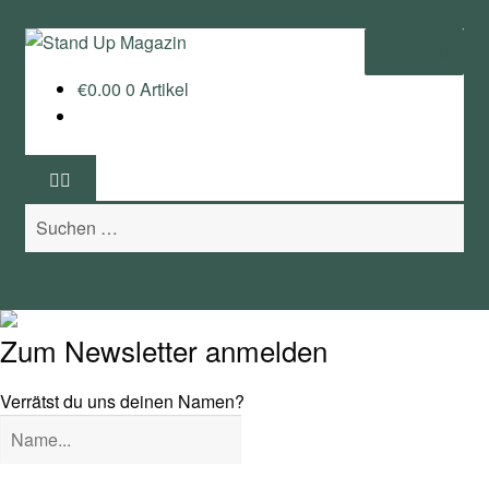
Zur
Zum
Menü
Navigation
Inhalt
€
0.00
0 Artikel
springen
springen
Home
News
Suchen
Wing und Foil
nach:
SUP-Events
Ratgeber
Zum Newsletter anmelden
Das Magazin
Verrätst du uns deinen Namen?
Stand Up Magazin TV