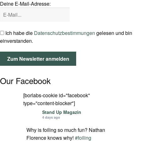
Deine E-Mail-Adresse:
SPOT FINDER
Mein Konto
Ich habe die
Datenschutzbestimmungen
gelesen und bin
einverstanden.
Our Facebook
[borlabs-cookie id="facebook"
type="content-blocker"]
Stand Up Magazin
4 days ago
Why is foiling so much fun? Nathan
Florence knows why!
#foiling