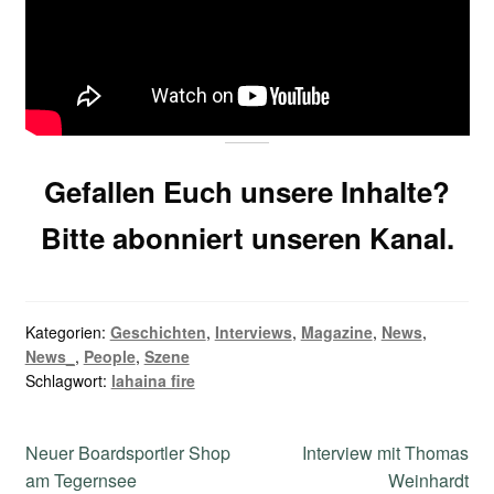
Gefallen Euch unsere Inhalte?
Bitte abonniert unseren Kanal.
Kategorien:
Geschichten
,
Interviews
,
Magazine
,
News
,
News_
,
People
,
Szene
Schlagwort:
lahaina fire
Beitragsnavigation
Vorheriger
Nächster
Neuer Boardsportler Shop
Interview mit Thomas
Beitrag:
Beitrag:
am Tegernsee
Weinhardt