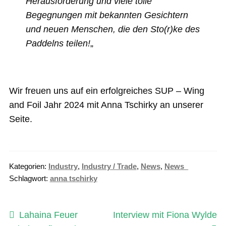
Herausforderung und viele tolle
Begegnungen mit bekannten Gesichtern
und neuen Menschen, die den Sto(r)ke des
Paddelns teilen!
„
Wir freuen uns auf ein erfolgreiches SUP – Wing
and Foil Jahr 2024 mit Anna Tschirky an unserer
Seite.
Kategorien:
Industry
,
Industry / Trade
,
News
,
News_
Schlagwort:
anna tschirky
Beitragsnavigation
Vorheriger
Nächster
Lahaina Feuer
Interview mit Fiona Wylde