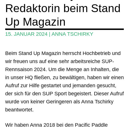
Redaktorin beim Stand
Ratgeber
Das Magazin
Up Magazin
Stand Up Magazin TV
15. JANUAR 2024
|
ANNA TSCHIRKY
SPOT FINDER
Beim Stand Up Magazin herrscht Hochbetrieb und
Mein Konto
wir freuen uns auf eine sehr arbeitsreiche SUP-
Rennsaison 2024. Um die Menge an Inhalten, die
in unser HQ fließen, zu bewältigen, haben wir einen
Aufruf zur Hilfe gestartet und jemanden gesucht,
der sich für den SUP Sport begeistert. Dieser Aufruf
wurde von keiner Geringeren als Anna Tschirky
beantwortet.
Wir haben Anna 2018 bei den Pacific Paddle