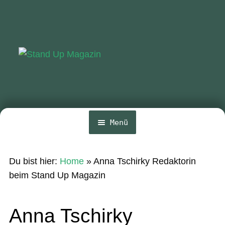
Zur
Zum
Navigation
Inhalt
springen
springen
Menü
Home
Du bist hier:
Home
»
Anna Tschirky Redaktorin
News
beim Stand Up Magazin
Wing und Foil
Anna Tschirky
SUP-Events