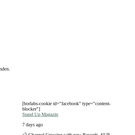
nden.
[borlabs-cookie id="facebook" type="content-
blocker"]
Stand Up Magazin
7 days ago
💨 Channel Crossing with new Records. SUP