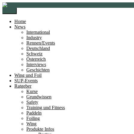
Zur
Zum
Navigation
Inhalt
Menü
springen
springen
Home
News
International
Industry
Rennen/Events
Deutschland
Schweiz
Österreich
Interviews
Geschichten
Wing und Foil
SUP-Events
Ratgeber
Kurse
Grundwissen
Safety
Training und Fitness
Paddeln
Foiling
Wing
Produkte Infos