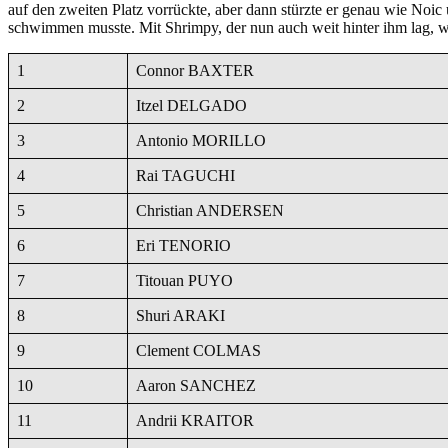
auf den zweiten Platz vorrückte, aber dann stürzte er genau wie Noic
schwimmen musste. Mit Shrimpy, der nun auch weit hinter ihm lag, war
1
Connor BAXTER
2
Itzel DELGADO
3
Antonio MORILLO
4
Rai TAGUCHI
5
Christian ANDERSEN
6
Eri TENORIO
7
Titouan PUYO
8
Shuri ARAKI
9
Clement COLMAS
10
Aaron SANCHEZ
11
Andrii KRAITOR