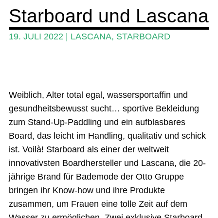
Starboard und Lascana
Ratgeber
Das Magazin
19. JULI 2022
|
LASCANA
,
STARBOARD
Stand Up Magazin TV
SPOT FINDER
Mein Konto
Weiblich, Alter total egal, wassersportaffin und
gesundheitsbewusst sucht… sportive Bekleidung
zum Stand-Up-Paddling und ein aufblasbares
Board, das leicht im Handling, qualitativ und schick
ist. Voilà! Starboard als einer der weltweit
innovativsten Boardhersteller und Lascana, die 20-
jährige Brand für Bademode der Otto Gruppe
bringen ihr Know-how und ihre Produkte
zusammen, um Frauen eine tolle Zeit auf dem
Wasser zu ermöglichen. Zwei exklusive Starboard