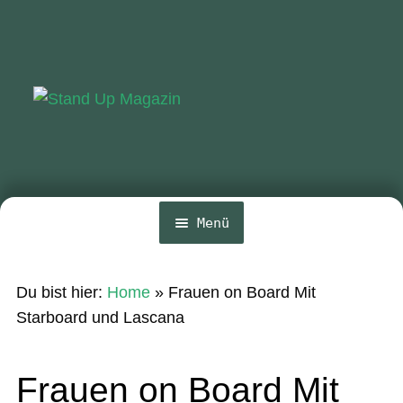
Zur
Zum
Navigation
Inhalt
springen
springen
Menü
Home
Du bist hier:
Home
»
Frauen on Board Mit
News
Starboard und Lascana
Wing und Foil
Frauen on Board Mit
SUP-Events