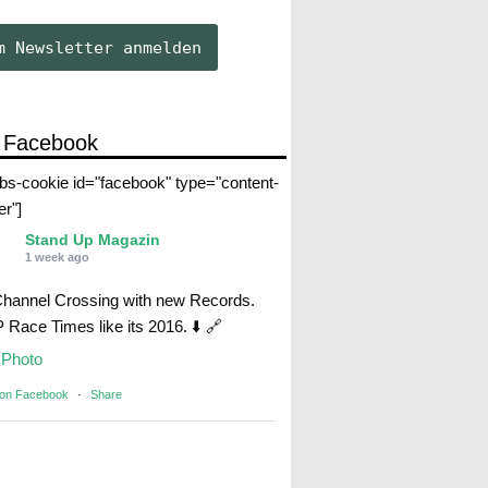
 Facebook
abs-cookie id="facebook" type="content-
er"]
Stand Up Magazin
1 week ago
Channel Crossing with new Records.
Race Times like its 2016. ⬇️ 🔗
Photo
 on Facebook
·
Share