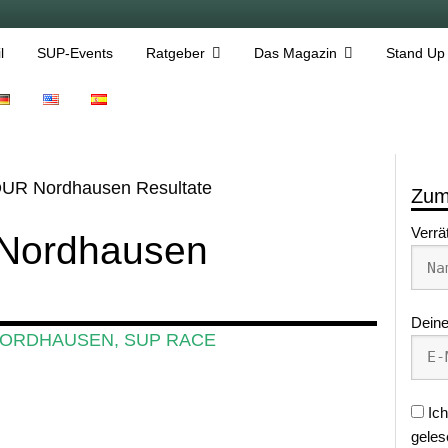
l
SUP-Events
Ratgeber
Das Magazin
Stand Up
R Nordhausen Resultate
Zum
Verrä
Nordhausen
Deine
ORDHAUSEN
,
SUP RACE
Ich
geles