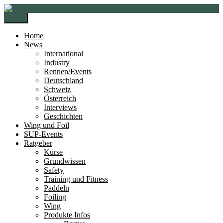
Zur
Zum
Navigation
Inhalt
Menü
springen
springen
Home
News
International
Industry
Rennen/Events
Deutschland
Schweiz
Österreich
Interviews
Geschichten
Wing und Foil
SUP-Events
Ratgeber
Kurse
Grundwissen
Safety
Training und Fitness
Paddeln
Foiling
Wing
Produkte Infos