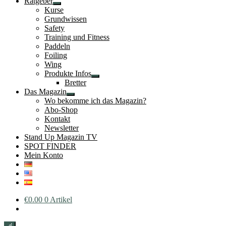
Ratgeber
Untermenü
Kurse
öffnen
Grundwissen
Safety
Training und Fitness
Paddeln
Foiling
Wing
Produkte Infos
Untermenü
Bretter
öffnen
Das Magazin
Untermenü
Wo bekomme ich das Magazin?
öffnen
Abo-Shop
Kontakt
Newsletter
Stand Up Magazin TV
SPOT FINDER
Mein Konto
€
0.00
0 Artikel