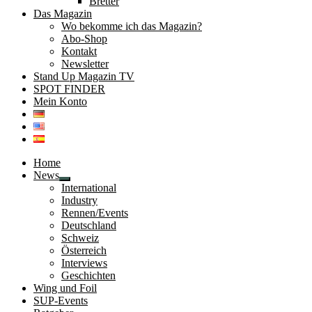
Bretter
Das Magazin
Wo bekomme ich das Magazin?
Abo-Shop
Kontakt
Newsletter
Stand Up Magazin TV
SPOT FINDER
Mein Konto
Home
News
Untermenü
International
öffnen
Industry
Rennen/Events
Deutschland
Schweiz
Österreich
Interviews
Geschichten
Wing und Foil
SUP-Events