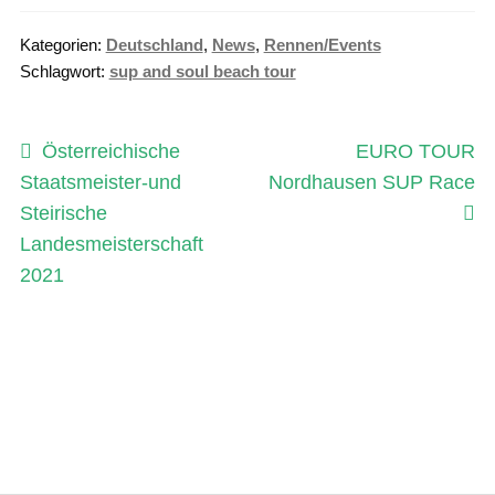
Kategorien:
Deutschland
,
News
,
Rennen/Events
Schlagwort:
sup and soul beach tour
Beitragsnavigation
Vorheriger
Nächster
Österreichische
EURO TOUR
Beitrag:
Beitrag:
Staatsmeister-und
Nordhausen SUP Race
Steirische
Landesmeisterschaft
2021