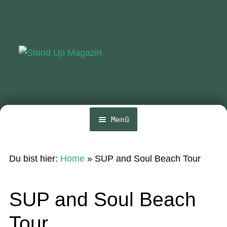
Zur
Zum
Navigation
Inhalt
springen
springen
Menü
Home
Du bist hier:
Home
»
SUP and Soul Beach Tour
News
Wing und Foil
SUP and Soul Beach
SUP-Events
Tour