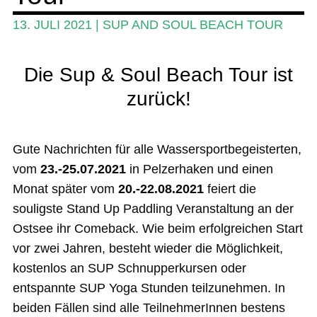
Ratgeber
13. JULI 2021
|
SUP AND SOUL BEACH TOUR
Das Magazin
Stand Up Magazin TV
Die Sup & Soul Beach Tour ist
zurück!
SPOT FINDER
Mein Konto
Gute Nachrichten für alle Wassersportbegeisterten,
vom
23.-25.07.2021
in Pelzerhaken und einen
Monat später vom
20.-22.08.2021
feiert die
souligste Stand Up Paddling Veranstaltung an der
Ostsee ihr Comeback. Wie beim erfolgreichen Start
vor zwei Jahren, besteht wieder die Möglichkeit,
kostenlos an SUP Schnupperkursen oder
entspannte SUP Yoga Stunden teilzunehmen. In
beiden Fällen sind alle TeilnehmerInnen bestens