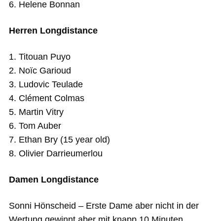
6. Helene Bonnan
Herren Longdistance
1. Titouan Puyo
2. Noïc Garioud
3. Ludovic Teulade
4. Clément Colmas
5. Martin Vitry
6. Tom Auber
7. Ethan Bry (15 year old)
8. Olivier Darrieumerlou
Damen Longdistance
Sonni Hönscheid – Erste Dame aber nicht in der
Wertung gewinnt aber mit knapp 10 Minuten