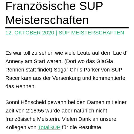
Französische SUP
SUP-Events
Meisterschaften
Ratgeber
Das Magazin
12. OKTOBER 2020
|
SUP MEISTERSCHAFTEN
Stand Up Magazin TV
Es war toll zu sehen wie viele Leute auf dem Lac d‘
SPOT FINDER
Annecy am Start waren. (Dort wo das GlaGla
Mein Konto
Rennen statt findet) Sogar Chris Parker von SUP
Racer kam aus der Versenkung und kommentierte
das Rennen.
Sonni Hönscheid gewann bei den Damen mit einer
Zeit von 2:18:55 wurde aber natürlich nicht
französische Meisterin. Vielen Dank an unsere
Kollegen von
TotalSUP
für die Resultate.