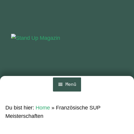
Zur
Zum
Navigation
Inhalt
springen
springen
Menü
Home
Du bist hier:
Home
»
Französische SUP
News
Meisterschaften
Wing und Foil