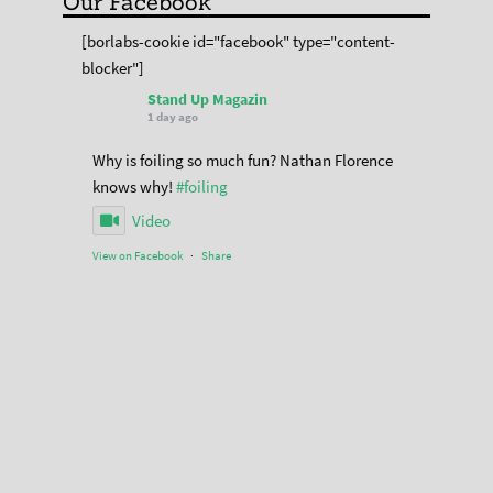
Our Facebook
[borlabs-cookie id="facebook" type="content-
blocker"]
Stand Up Magazin
1 day ago
Why is foiling so much fun? Nathan Florence
knows why!
#foiling
Video
View on Facebook
·
Share