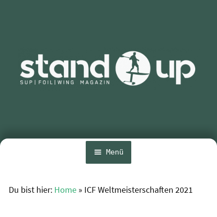
Zur
Zum
Navigation
Inhalt
springen
springen
Menü
Home
Du bist hier:
Home
»
ICF Weltmeisterschaften 2021
News