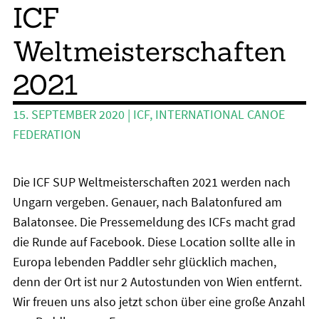
Wing und Foil
ICF
SUP-Events
Weltmeisterschaften
Ratgeber
2021
Das Magazin
15. SEPTEMBER 2020
|
ICF
,
INTERNATIONAL CANOE
Stand Up Magazin TV
FEDERATION
SPOT FINDER
Die ICF SUP Weltmeisterschaften 2021 werden nach
Mein Konto
Ungarn vergeben. Genauer, nach Balatonfured am
Balatonsee. Die Pressemeldung des ICFs macht grad
die Runde auf Facebook. Diese Location sollte alle in
Europa lebenden Paddler sehr glücklich machen,
denn der Ort ist nur 2 Autostunden von Wien entfernt.
Wir freuen uns also jetzt schon über eine große Anzahl