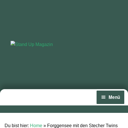
Zur
Zum
Navigation
Inhalt
springen
springen
Menü
Home
News
Du bist hier:
Home
»
Forggensee mit den Stecher Twins