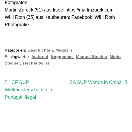
Fotografen:
Martin Zureck (51) aus Irsee; https://martinzurek.com
Willi Roth (35) aus Kaufbeuren; Facebook: Willi Roth
Photografie
Kategorien:
Geschichten
,
Magazin
Schlagwörter:
featured
,
froggensee
,
Manuel Stecher
,
Mario
Stecher
,
stecher twins
Beitragsnavigation
Vorheriger
Nächster
ICF SUP
ISA SUP Worlds in China
Beitrag:
Beitrag:
Weltmeisterschaften in
Portugal illegal