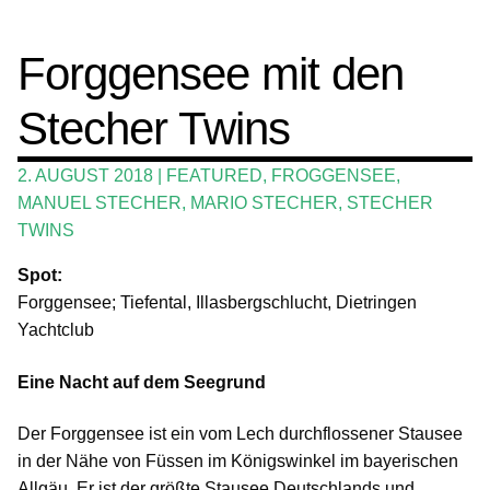
Wing und Foil
Forggensee mit den
SUP-Events
Stecher Twins
Ratgeber
Das Magazin
2. AUGUST 2018
|
FEATURED
,
FROGGENSEE
,
MANUEL STECHER
,
MARIO STECHER
,
STECHER
Stand Up Magazin TV
TWINS
SPOT FINDER
Spot:
Forggensee; Tiefental, Illasbergschlucht, Dietringen
Mein Konto
Yachtclub
Eine Nacht auf dem Seegrund
Der Forggensee ist ein vom Lech durchflossener Stausee
in der Nähe von Füssen im Königswinkel im bayerischen
Allgäu. Er ist der größte Stausee Deutschlands und