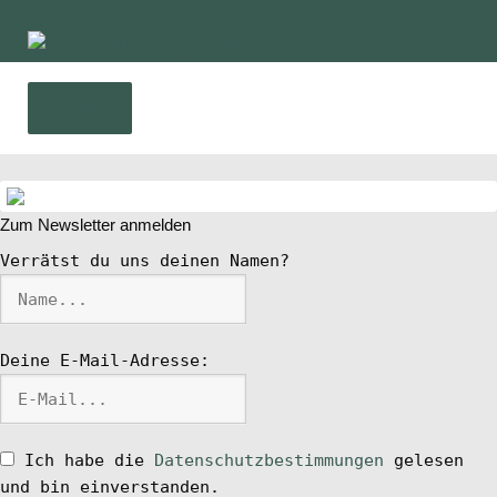
Zur
Zum
Navigation
Inhalt
springen
springen
Menü
Home
Zum Newsletter anmelden
News
Verrätst du uns deinen Namen?
Wing und Foil
Deine E-Mail-Adresse:
SUP-Events
Ratgeber
Ich habe die
Datenschutzbestimmungen
gelesen
und bin einverstanden.
Das Magazin