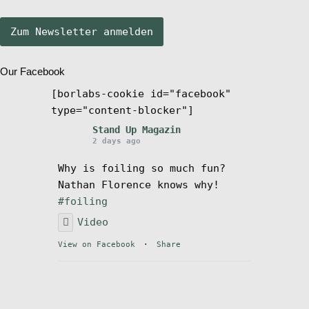
Stand Up Magazin TV
Our Facebook
SPOT FINDER
[borlabs-cookie id="facebook"
type="content-blocker"]
Mein Konto
Stand Up Magazin
2 days ago
Why is foiling so much fun?
Nathan Florence knows why!
#foiling
Video
View on Facebook
·
Share