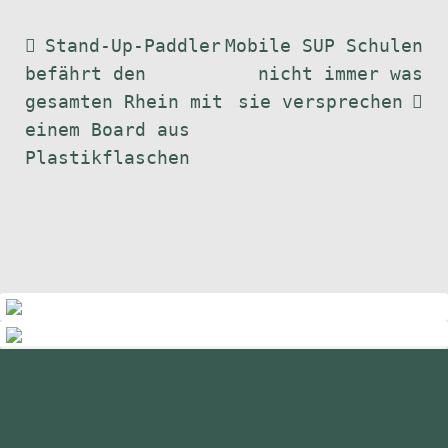
Beitragsnavigation
Vorheriger
Nächster
Stand-Up-Paddler
Mobile SUP Schulen
Beitrag:
Beitrag:
befährt den
nicht immer was
gesamten Rhein mit
sie versprechen
einem Board aus
Plastikflaschen
standupmagazin
standupmagazin
Nov. 28
standupmagazin
Forever missed, never forgotten! 💔
Nov. 28
standupmagazin
SeyChelle @seychelle.sup calling it. Watch
Nov. 24
standupmagazin