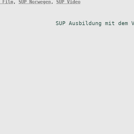
 Film
,
SUP Norwegen
,
SUP Video
Nächster
SUP Ausbildung mit dem 
Beitrag: