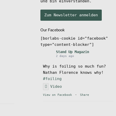
und bin einverstanden.
Our Facebook
[borlabs-cookie id="facebook"
type="content-blocker"]
Stand Up Magazin
2 days ago
Why is foiling so much fun?
Nathan Florence knows why!
#foiling
Video
View on Facebook
·
Share