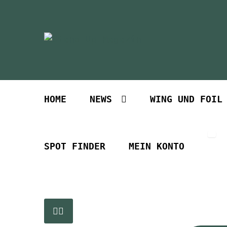
Zur
Zum
Navigation
Inhalt
springen
springen
HOME
NEWS
WING UND FOIL
SPOT FINDER
MEIN KONTO