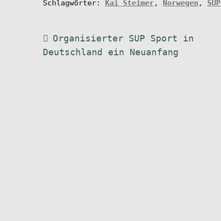
Schlagwörter:
Kai Steimer
,
Norwegen
,
SUP
Beitragsnavigation
Vorheriger
Organisierter SUP Sport in
Beitrag:
Deutschland ein Neuanfang