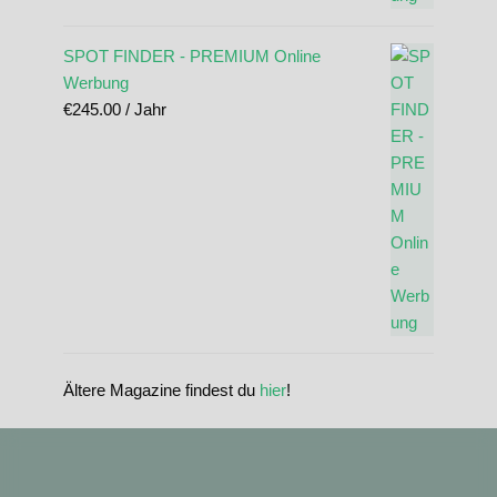
SPOT FINDER - PREMIUM Online
Werbung
€
245.00
/ Jahr
Ältere Magazine findest du
hier
!
standupmagazin
standupmagazin
Nov. 28