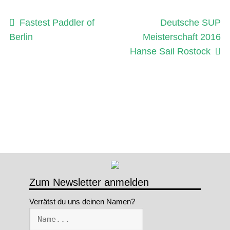
Beitragsnavigation
Vorheriger
Nächster
Fastest Paddler of
Deutsche SUP
Beitrag:
Beitrag:
Berlin
Meisterschaft 2016
Hanse Sail Rostock
Zum Newsletter anmelden
Verrätst du uns deinen Namen?