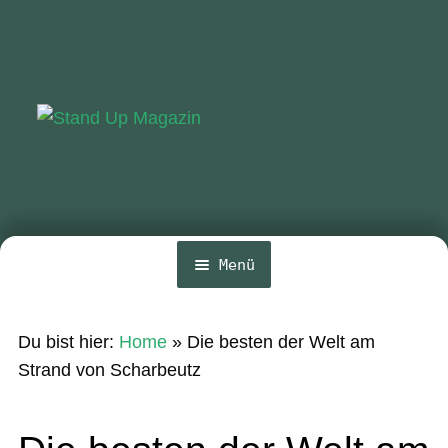
Zur
Zum
Navigation
Inhalt
springen
springen
Menü
Home
Du bist hier:
Home
»
Die besten der Welt am
News
Strand von Scharbeutz
Wing und Foil
SUP-Events