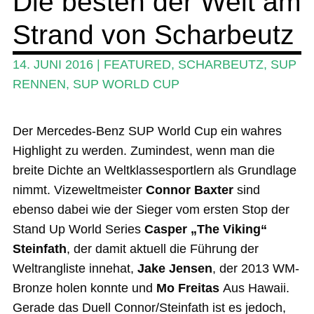
Die besten der Welt am
Strand von Scharbeutz
Ratgeber
Das Magazin
14. JUNI 2016
|
FEATURED
,
SCHARBEUTZ
,
SUP
RENNEN
,
SUP WORLD CUP
Stand Up Magazin TV
SPOT FINDER
Der Mercedes-Benz SUP World Cup ein wahres
Mein Konto
Highlight zu werden. Zumindest, wenn man die
breite Dichte an Weltklassesportlern als Grundlage
nimmt. Vizeweltmeister
Connor Baxter
sind
ebenso dabei wie der Sieger vom ersten Stop der
Stand Up World Series
Casper „The Viking“
Steinfath
, der damit aktuell die Führung der
Weltrangliste innehat,
Jake Jensen
, der 2013 WM-
Bronze holen konnte und
Mo Freitas
Aus Hawaii.
Gerade das Duell Connor/Steinfath ist es jedoch,