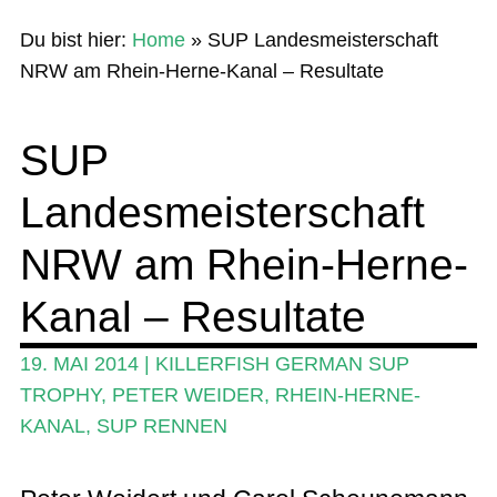
Home
Du bist hier:
Home
»
SUP Landesmeisterschaft
News
NRW am Rhein-Herne-Kanal – Resultate
Wing und Foil
SUP
SUP-Events
Landesmeisterschaft
Ratgeber
Das Magazin
NRW am Rhein-Herne-
Stand Up Magazin TV
Kanal – Resultate
SPOT FINDER
19. MAI 2014
|
KILLERFISH GERMAN SUP
Mein Konto
TROPHY
,
PETER WEIDER
,
RHEIN-HERNE-
KANAL
,
SUP RENNEN