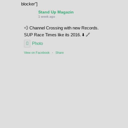
blocker"]
Stand Up Magazin
1 week ago
💨 Channel Crossing with new Records.
SUP Race Times like its 2016. ⬇️ 🔗
Photo
View on Facebook
·
Share