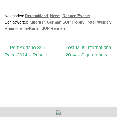
Kategorien:
Deutschland
,
News
,
Rennen/Events
Schlagwörter:
Killerfish German SUP Trophy
,
Peter Weider
,
Rhein-Herne-Kanal
,
SUP Rennen
Beitragsnavigation
Vorheriger
Nächster
Port Adriano SUP
Lost Mills International
Beitrag:
Beitrag:
Race 2014 – Results
2014 – Sign up now