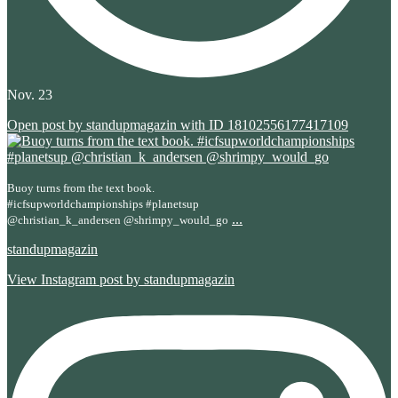
Nov. 23
Open post by standupmagazin with ID 18102556177417109
Buoy turns from the text book.
#icfsupworldchampionships #planetsup
...
@christian_k_andersen @shrimpy_would_go
standupmagazin
View Instagram post by standupmagazin