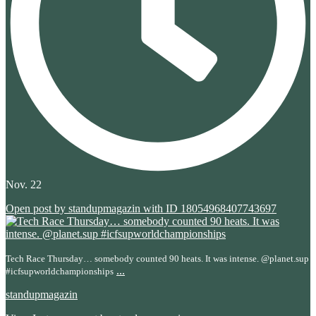
Nov. 22
Open post by standupmagazin with ID 18054968407743697
Tech Race Thursday… somebody counted 90 heats. It was intense. @planet.sup
...
#icfsupworldchampionships
standupmagazin