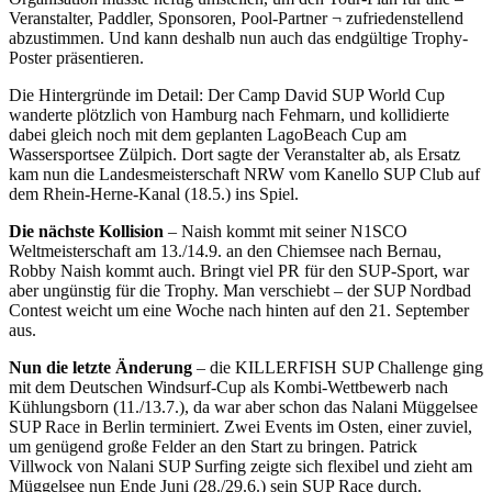
Veranstalter, Paddler, Sponsoren, Pool-Partner ¬ zufriedenstellend
abzustimmen. Und kann deshalb nun auch das endgültige Trophy-
Poster präsentieren.
Die Hintergründe im Detail: Der Camp David SUP World Cup
wanderte plötzlich von Hamburg nach Fehmarn, und kollidierte
dabei gleich noch mit dem geplanten LagoBeach Cup am
Wassersportsee Zülpich. Dort sagte der Veranstalter ab, als Ersatz
kam nun die Landesmeisterschaft NRW vom Kanello SUP Club auf
dem Rhein-Herne-Kanal (18.5.) ins Spiel.
Die nächste Kollision
– Naish kommt mit seiner N1SCO
Weltmeisterschaft am 13./14.9. an den Chiemsee nach Bernau,
Robby Naish kommt auch. Bringt viel PR für den SUP-Sport, war
aber ungünstig für die Trophy. Man verschiebt – der SUP Nordbad
Contest weicht um eine Woche nach hinten auf den 21. September
aus.
Nun die letzte Änderung
– die KILLERFISH SUP Challenge ging
mit dem Deutschen Windsurf-Cup als Kombi-Wettbewerb nach
Kühlungsborn (11./13.7.), da war aber schon das Nalani Müggelsee
SUP Race in Berlin terminiert. Zwei Events im Osten, einer zuviel,
um genügend große Felder an den Start zu bringen. Patrick
Villwock von Nalani SUP Surfing zeigte sich flexibel und zieht am
Müggelsee nun Ende Juni (28./29.6.) sein SUP Race durch.