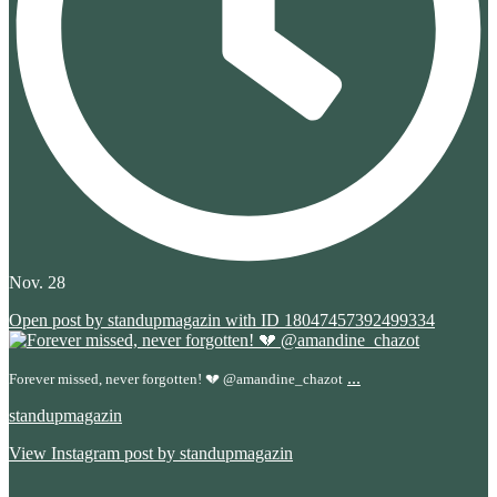
Nov. 28
Open post by standupmagazin with ID 18047457392499334
...
Forever missed, never forgotten! 💔 @amandine_chazot
standupmagazin
View Instagram post by standupmagazin