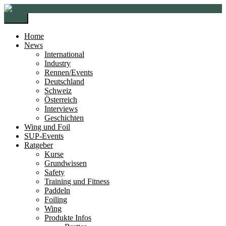
Zur
Zum
Navigation
Inhalt
Menü
springen
springen
Home
News
International
Industry
Rennen/Events
Deutschland
Schweiz
Österreich
Interviews
Geschichten
Wing und Foil
SUP-Events
Ratgeber
Kurse
Grundwissen
Safety
Training und Fitness
Paddeln
Foiling
Wing
Produkte Infos