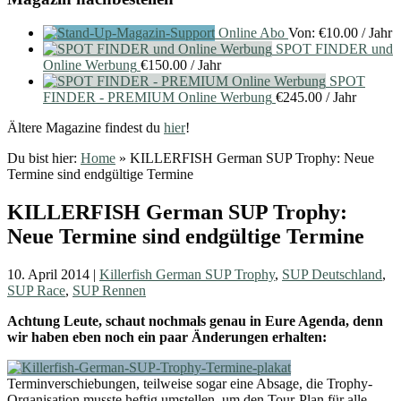
Online Abo
Von:
€
10.00
/ Jahr
SPOT FINDER und
Online Werbung
€
150.00
/ Jahr
SPOT
FINDER - PREMIUM Online Werbung
€
245.00
/ Jahr
Ältere Magazine findest du
hier
!
Du bist hier:
Home
»
KILLERFISH German SUP Trophy: Neue
Termine sind endgültige Termine
KILLERFISH German SUP Trophy:
Neue Termine sind endgültige Termine
10. April 2014
|
Killerfish German SUP Trophy
,
SUP Deutschland
,
SUP Race
,
SUP Rennen
Achtung Leute, schaut nochmals genau in Eure Agenda, denn
wir haben eben noch ein paar Änderungen erhalten:
Terminverschiebungen, teilweise sogar eine Absage, die Trophy-
Organisation musste heftig umstellen, um den Tour-Plan für alle –