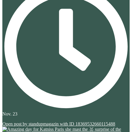
Nov. 23
Open post by standupmagazin with ID 18369532660115488