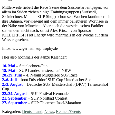
Mittlerweile fiebert die Race-Szene dem Saisonstart entgegen, vor
allem im Süden ziehen einige Trainingsgruppen (Surfstadl,
Steinlechner, Munich SUP Shop) schon seit Wochen kontinuierlich
ihre Bahnen, vorwiegend auf dem immer beliebteren Wörthsee in
der Nähe von München. Aber auch die westdeutschen Paddler
stehen dem nicht nach, selbst Alex Kirsch von Sponsor
KILLERFISH Hot Energy wird mehrmals in der Woche auf dem
Wasser gesehen.
Infos: www.german-sup-trophy.de
Hier also nochmals der ganze Kalender:
10. Mai
– Steinlechner-Cup
18. Mai
– SUP Landesmeisterschaft NRW
28./29. Jun
i – 4. Nalani Müggelsee SUP Race
2./6. Juli
– boot Düsseldorf SUP Cup Unterbacher See
2./3. August
– Deutsche SUP-Meisterschaft (DKV) Terrassenhof-
Cup
22./24. August
– SUP Festival Kemnade
21. September
– SUP Nordbad Contest
27. September
– SUP Chiemsee Insel-Marathon
Kategorien:
Deutschland
,
News
,
Rennen/Events