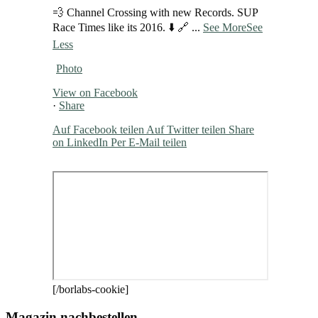
💨 Channel Crossing with new Records. SUP
Race Times like its 2016. ⬇️ 🔗
...
See More
See
Less
Photo
View on Facebook
·
Share
Auf Facebook teilen
Auf Twitter teilen
Share
on LinkedIn
Per E-Mail teilen
[/borlabs-cookie]
Magazin nachbestellen