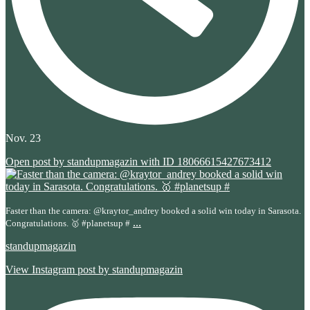
Nov. 23
Open post by standupmagazin with ID 18066615427673412
Faster than the camera: @kraytor_andrey booked a solid win today in Sarasota.
...
Congratulations. 🥇 #planetsup #
standupmagazin
View Instagram post by standupmagazin