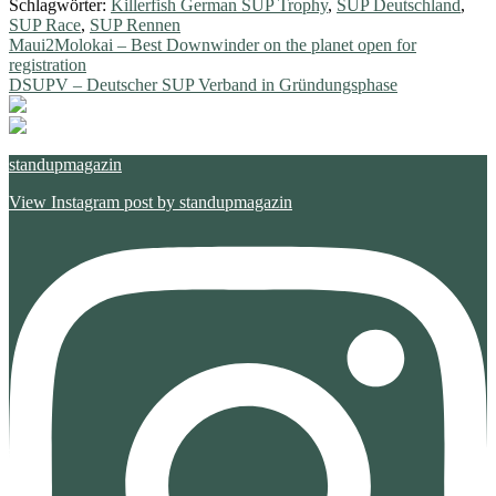
Schlagwörter:
Killerfish German SUP Trophy
,
SUP Deutschland
,
SUP Race
,
SUP Rennen
Beitragsnavigation
Vorheriger
Maui2Molokai – Best Downwinder on the planet open for
Beitrag:
registration
Nächster
DSUPV – Deutscher SUP Verband in Gründungsphase
Beitrag:
standupmagazin
View Instagram post by standupmagazin