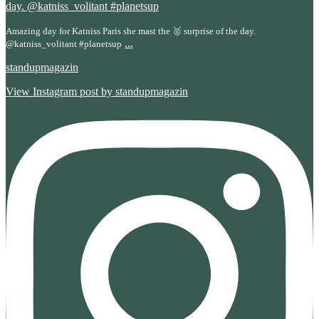
Amazing day for Katniss Paris she mast the 🥇 surprise of the day.
...
@katniss_volitant #planetsup
standupmagazin
View Instagram post by standupmagazin