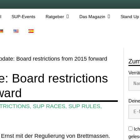
l
SUP-Events
Ratgeber
Das Magazin
Stand Up
ate: Board restrictions from 2015 forward
Zum
Verrä
 Board restrictions
ward
Deine
TRICTIONS
,
SUP RACES
,
SUP RULES
,
Ich
rnst mit der Regulierung von Brettmassen.
geles