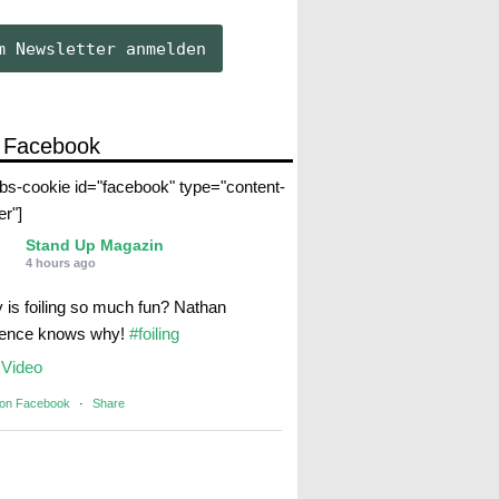
 Facebook
abs-cookie id="facebook" type="content-
er"]
Stand Up Magazin
4 hours ago
 is foiling so much fun? Nathan
rence knows why!
#foiling
Video
 on Facebook
·
Share