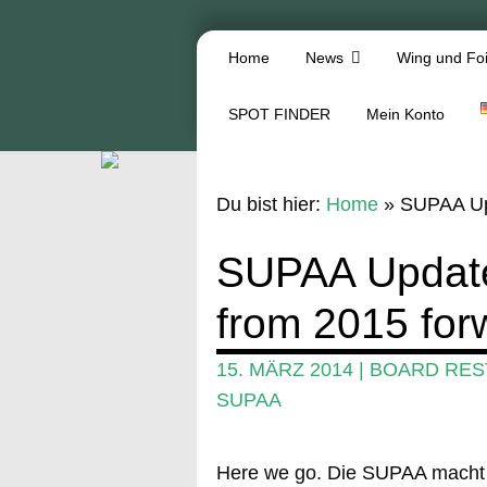
Home
News
Wing und Foi
SPOT FINDER
Mein Konto
Du bist hier:
Home
»
SUPAA Upd
SUPAA Update:
from 2015 for
15. MÄRZ 2014
|
BOARD RES
SUPAA
Here we go. Die SUPAA macht E