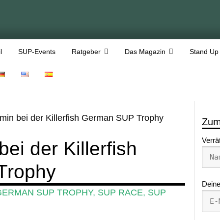
l
SUP-Events
Ratgeber
Das Magazin
Stand Up
min bei der Killerfish German SUP Trophy
Zum
Verrä
ei der Killerfish
Trophy
Deine
 GERMAN SUP TROPHY
,
SUP RACE
,
SUP