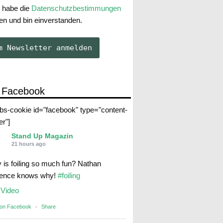
 habe die
Datenschutzbestimmungen
en und bin einverstanden.
 Facebook
abs-cookie id="facebook" type="content-
er"]
Stand Up Magazin
21 hours ago
 is foiling so much fun? Nathan
rence knows why!
#foiling
Video
 on Facebook
·
Share