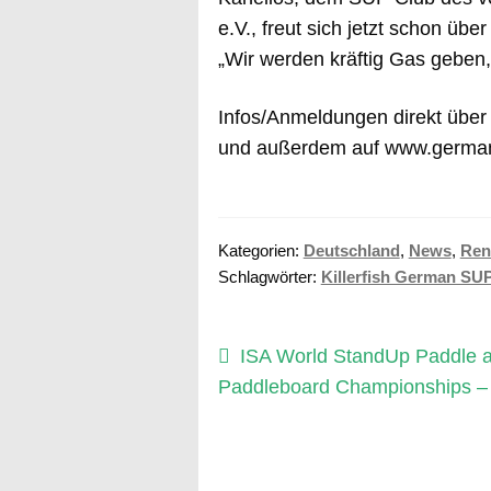
e.V., freut sich jetzt schon üb
„Wir werden kräftig Gas geben, 
Infos/Anmeldungen direkt über
und außerdem auf www.german
Kategorien:
Deutschland
,
News
,
Ren
Schlagwörter:
Killerfish German SU
Beitragsnavigation
Vorheriger
ISA World StandUp Paddle 
Beitrag:
Paddleboard Championships –