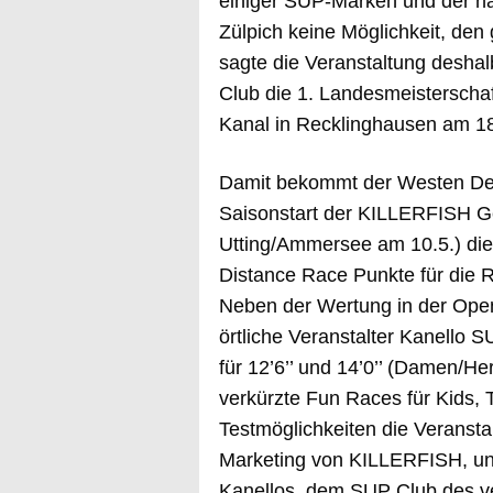
einiger SUP-Marken und der nat
Zülpich keine Möglichkeit, de
sagte die Veranstaltung deshal
Club die 1. Landesmeistersch
Kanal in Recklinghausen am 18
Damit bekommt der Westen De
Saisonstart der KILLERFISH G
Utting/Ammersee am 10.5.) die
Distance Race Punkte für die 
Neben der Wertung in der Open C
örtliche Veranstalter Kanello 
für 12’6’’ und 14’0’’ (Damen/
verkürzte Fun Races für Kids, 
Testmöglichkeiten die Veransta
Marketing von KILLERFISH, und
Kanellos, dem SUP Club des ve