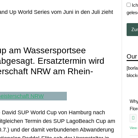
Ich
nd Up World Series vom Juni in den Juli zieht
geles
p am Wassersportsee
Our
 abgesagt. Ersatztermin wird
[borl
erschaft NRW am Rhein-
block
Why
Flo
p David SUP World Cup von Hamburg nach
zeitgleichen Termin des SUP LagoBeach Cup am
View
20.7.) und der damit verbundenen Abwanderung