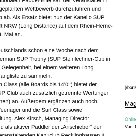
ionalen Paddel-Elite sah der Veranstalter in
n geplanten Wettbewerb durchzuführen und
b ab. Als Ersatz bietet nun der Kanello SUP
aft NRW (Long Distance) auf dem Rhein-Herne-
. Mai an.
utschlands schon eine Woche nach dem
erman SUP Trophy (SUP Steinlechner-Cup in
 Gelegenheit, bei einem weiteren Long
Rangliste zu sammeln.
lass (alle Boards bis 14’0’’) bietet der
[/bor
SUP Club auch zusätzlich getrennte Wertungen
Herren) an. Außerdem ergänzen auch noch
Mag
Teenager und die Surf Class sowie
ltung. Alex Kirsch, Managing Director
Onlin
 als aktiver Paddler der „Anschieber“ der
Von:
ranstaltenden Kanuclub Recklinghausen II