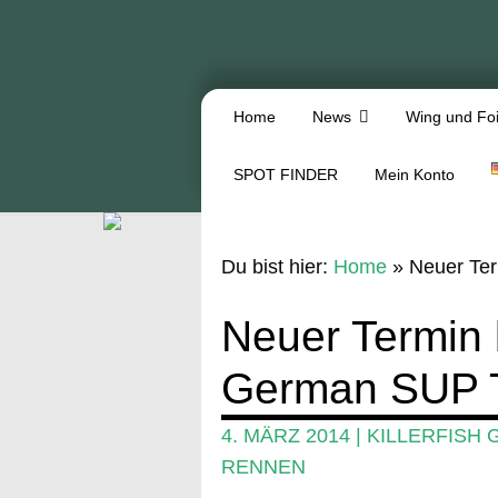
Home
News
Wing und Foi
SPOT FINDER
Mein Konto
Du bist hier:
Home
»
Neuer Ter
Neuer Termin b
German SUP 
4. MÄRZ 2014
|
KILLERFISH
RENNEN