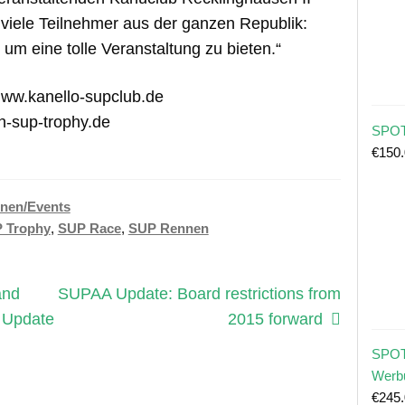
er viele Teilnehmer aus der ganzen Republik:
um eine tolle Veranstaltung zu bieten.“
 ww.kanello-supclub.de
-sup-trophy.de
SPOT
€
150
nen/Events
P Trophy
,
SUP Race
,
SUP Rennen
Nächster
and
SUPAA Update: Board restrictions from
Beitrag:
 Update
2015 forward
SPOT
Werb
€
245