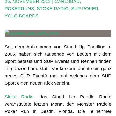
25. NOVEMBER 2013
|
CARLSBAD
,
Ratgeber
POKERRUNS
,
STOKE RADIO
,
SUP POKER
,
YOLO BOARDS
Das Magazin
Stand Up Magazin TV
SPOT FINDER
Seit dem Aufkommen von Stand Up Paddling in
Mein Konto
2005, haben sich tausende von Leuten mit dem
Sport befasst und SUP Events und Rennen finden
im ganzen Land statt. Vor kurzem tauchte ein ganz
neues SUP Eventformat auf welches dem SUP
Sport einen neuen Kick verleiht.
Stoke Radio
, das Stand Up Paddle Radio
veranstaltete letzten Monat den Monster Paddle
Poker Run in Destin, Florida. Die Teilnehmer