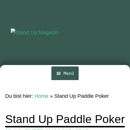
Zur
Zum
Navigation
Inhalt
springen
springen
Menü
Home
Du bist hier:
Home
»
Stand Up Paddle Poker
News
Wing und Foil
Stand Up Paddle Poker
SUP-Events