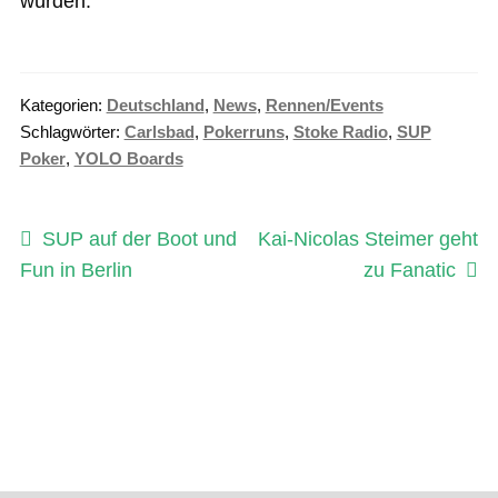
würden.
Kategorien:
Deutschland
,
News
,
Rennen/Events
Schlagwörter:
Carlsbad
,
Pokerruns
,
Stoke Radio
,
SUP
Poker
,
YOLO Boards
Beitragsnavigation
Vorheriger
Nächster
SUP auf der Boot und
Kai-Nicolas Steimer geht
Beitrag:
Beitrag:
Fun in Berlin
zu Fanatic