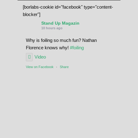
[borlabs-cookie id="facebook" type="content-
blocker"]
Stand Up Magazin
10 hours ago
Why is foiling so much fun? Nathan
Florence knows why!
#foiling
Video
View on Facebook
·
Share