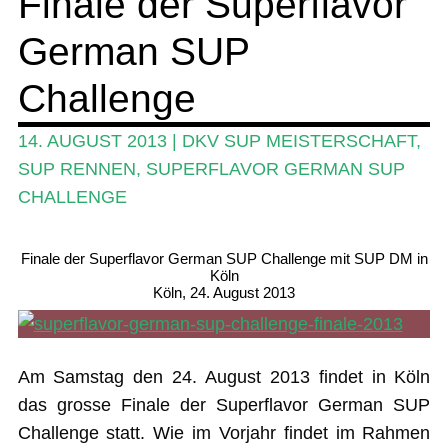
Finale der Superflavor
German SUP
Ratgeber
Das Magazin
Challenge
Stand Up Magazin TV
14. AUGUST 2013
|
DKV SUP MEISTERSCHAFT
,
SPOT FINDER
SUP RENNEN
,
SUPERFLAVOR GERMAN SUP
CHALLENGE
Mein Konto
Finale der Superflavor German SUP Challenge mit SUP DM in
Köln
Köln, 24. August 2013
Am Samstag den 24. August 2013 findet in Köln
das grosse Finale der Superflavor German SUP
Challenge statt. Wie im Vorjahr findet im Rahmen