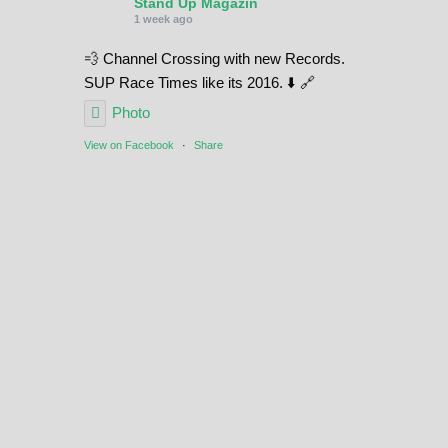
Stand Up Magazin
1 week ago
💨 Channel Crossing with new Records.
SUP Race Times like its 2016. ⬇️ 🔗
Photo
View on Facebook
·
Share