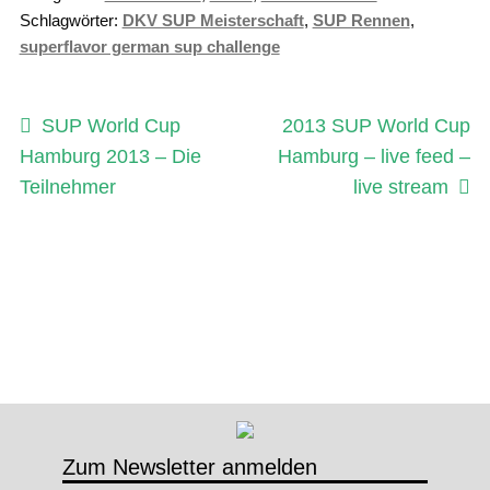
Schlagwörter:
DKV SUP Meisterschaft
,
SUP Rennen
,
superflavor german sup challenge
Beitragsnavigation
Vorheriger
Nächster
SUP World Cup
2013 SUP World Cup
Beitrag:
Beitrag:
Hamburg 2013 – Die
Hamburg – live feed –
Teilnehmer
live stream
Zum Newsletter anmelden