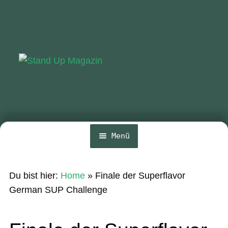
Zur
Zum
Navigation
Inhalt
springen
springen
Menü
Home
Du bist hier:
Home
»
Finale der Superflavor
News
German SUP Challenge
Wing und Foil
SUP-Events