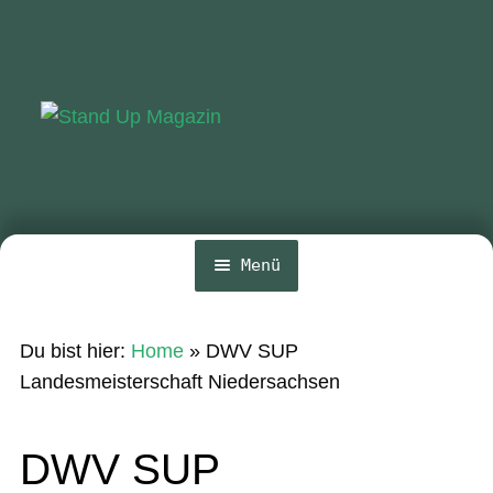
Zur
Zum
Navigation
Inhalt
springen
springen
Menü
Home
Du bist hier:
Home
»
DWV SUP
News
Landesmeisterschaft Niedersachsen
Wing und Foil
DWV SUP
SUP-Events