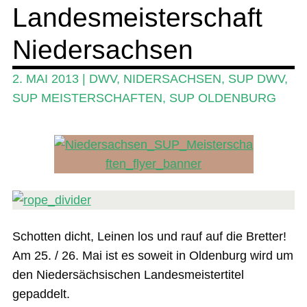
Landesmeisterschaft
Ratgeber
Das Magazin
Niedersachsen
Stand Up Magazin TV
2. MAI 2013
|
DWV
,
NIDERSACHSEN
,
SUP DWV
,
SPOT FINDER
SUP MEISTERSCHAFTEN
,
SUP OLDENBURG
Mein Konto
Schotten dicht, Leinen los und rauf auf die Bretter!
Am 25. / 26. Mai ist es soweit in Oldenburg wird um
den Niedersächsischen Landesmeistertitel
gepaddelt.