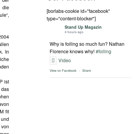
 die
[borlabs-cookie id="facebook"
le“,
type="content-blocker"]
Stand Up Magazin
4 hours ago
2004
Why is foiling so much fun? Nathan
allen
Florence knows why!
#foiling
k. In
iche
Video
enden
View on Facebook
·
Share
P ist
e das
hohen
avon
 fit
 und
t von
ernen