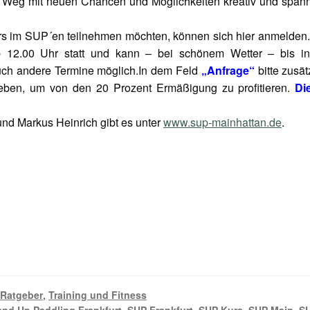
er Weg mit neuen Chancen und Möglichkeiten kreativ und span
rs im SUP´en teilnehmen möchten, können sich hier anmelden.
b 12.00 Uhr statt und kann – bei schönem Wetter – bis in
uch andere Termine möglich.In dem Feld
„Anfrage“
bitte zusät
ben, um von den 20 Prozent Ermäßigung zu profitieren.
Di
nd Markus Heinrich gibt es unter
www.sup-mainhattan.de
.
,
Ratgeber
,
Training und Fitness
and Up Paddling Frankfurt
,
SUP Frankfurt
,
SUP Kurs
,
SUP Main
,
S