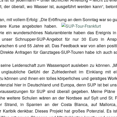
, der überall, wo Wasser ist, ausgeführt werden kann“, beton
n, mit vollem Erfolg: „Die Eröffnung an dem Sonntag war so gu
tere Kurse
angeboten haben.
wie ein wunderschönes Naturambiente haben das Ereignis in
n unser Schnupper-SUP-Angebot für nur 30 Euro in Ansp
schen 6 und 55 Jahre alt. Das Feedback war von allen positi
 Direkte Anfragen für Ganztages-SUP-Touren habe ich auch s
ich seine Leidenschaft zum Wassersport ausleben zu können. „
unglaubliche Gefühl der Zufriedenheit im Einklang mit e
u können und ihnen ein tolles körperliches und geistiges Wor
Potenzial hier in Deutschland und Europa, denn SUP ist bei uns
 Voraussetzungen für SUP sind überall gegeben. Meine Pläne 
che weitere Schulen wären an der Nordsee auf Sylt und St. P
 Strand, in Spanien an der Costa Blanca, auf Mallorca,
 Karibik denkbar. Dieses Projekt hat großes Potenzial. Es is