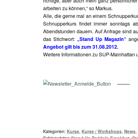
richtige, aber auch mein ganz persönlich
arbeiten zu können,“ so Markus.
Alle, die gerne mal an einem Schnupperku
Schnupperkurs findet immer sonntags a
Abendstunden dauern. Auf Anfrage sind a
das Stichwort:
„Stand Up Magazin“
ange
Angebot gilt bis zum 31.08.2012.
Weitere Informationen zu SUP-Mainhattan u
——–
Kategorien:
Kurse
,
Kurse / Workshops
,
News
Schlagwörter:
Stand Up Paddeln Frankfurt
,
St