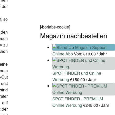
t der
t, so
[/borlabs-cookie]
 den
Magazin nachbestellen
ruch
v zu
chon
Online Abo
Von:
€
10.00
/ Jahr
Meine
inem
SPOT FINDER und Online
k-Out
Werbung
€
150.00
/ Jahr
 erst
sind
eter
SPOT FINDER - PREMIUM
 auf
Online Werbung
€
245.00
/ Jahr
t der