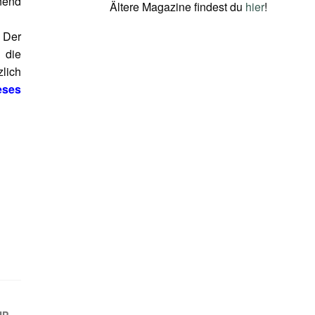
nend
Ältere Magazine findest du
hier
!
 Der
 die
zlich
eses
UP