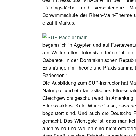
Trainingsfläche und verschiedene Ma
Schwimmschule der Rhein-Main-Therme u
erzählt Markus.
begann ich in Ägypten und auf Fuerteventu
am Wellenreiten. Intensiv erlernte ich di
Cabarete, in der Dominikanischen Republ
Erfahrungen in Theorie und Praxis sammelte
Badeseen.“
Die Ausbildung zum SUP-Instructor hat Mar
Natur pur und ein fantastisches Fitnesstr
Gleichgewicht geschult wird. In Amerika gil
Fitnessfaktors. Kein Wunder also, dass s
begeistert sind. Und auch die Deutsche F
gemacht. Das Wichtigste ist, dass man k
auch Wind und Wellen sind nicht erforderli
dem Spaß und dem Erlebnis in der Natur. Es 