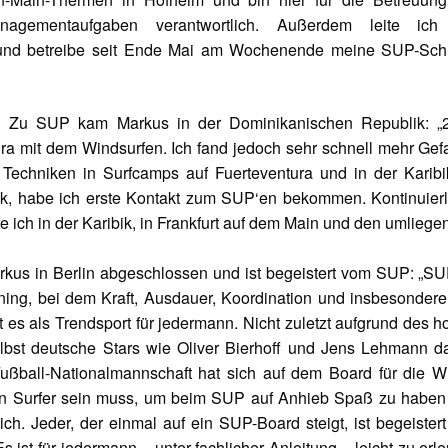
nagementaufgaben verantwortlich. Außerdem leite ich
nd betreibe seit Ende Mai am Wochenende meine SUP-Schu
Zu SUP kam Markus in der Dominikanischen Republik: „
ra mit dem Windsurfen. Ich fand jedoch sehr schnell mehr Gef
e Techniken in Surfcamps auf Fuerteventura und in der Karibi
ik, habe ich erste Kontakt zum SUP‘en bekommen. Kontinuierl
 ich in der Karibik, in Frankfurt auf dem Main und den umlieg
kus in Berlin abgeschlossen und ist begeistert vom SUP: „SU
aining, bei dem Kraft, Ausdauer, Koordination und insbesonder
t es als Trendsport für jedermann. Nicht zuletzt aufgrund des 
elbst deutsche Stars wie Oliver Bierhoff und Jens Lehmann d
ußball-Nationalmannschaft hat sich auf dem Board für die WM
ein Surfer sein muss, um beim SUP auf Anhieb Spaß zu haben
ch. Jeder, der einmal auf ein SUP-Board steigt, ist begeister
ist für jedermann – unter fachlicher Anleitung – leicht zu erl