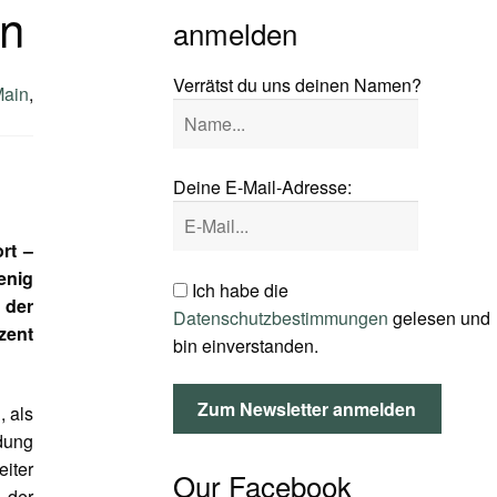
an
anmelden
Verrätst du uns deinen Namen?
ain
,
Deine E-Mail-Adresse:
rt –
enig
Ich habe die
 der
Datenschutzbestimmungen
gelesen und
zent
bin einverstanden.
, als
ldung
eiter
Our Facebook
 der