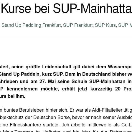
 Kurse bei SUP-Mainhatt
,
Stand Up Paddling Frankfurt
,
SUP Frankfurt
,
SUP Kurs
,
SUP M
stert, seine größte Leidenschaft gilt dabei dem Wasserspo
 Stand Up Paddeln, kurz SUP. Dem in Deutschland bisher w
chrieben und am 27. Mai seine Schule SUP-Mainhattan in
 kennenlernen möchte, erhält jetzt kurzzeitig 20 Pro
rs bei ihm.
untes Berufsleben hinter sich. Er war als Aldi-Filialleiter tätig
Objektschutz der Deutschen Börse, bevor er nach seiner Ausbi
e Fitnesskarriere startete. „Ich arbeite mittlerweile als Co-L
n-Main-Thermen in Hofheim und bin hier für die Betreuung