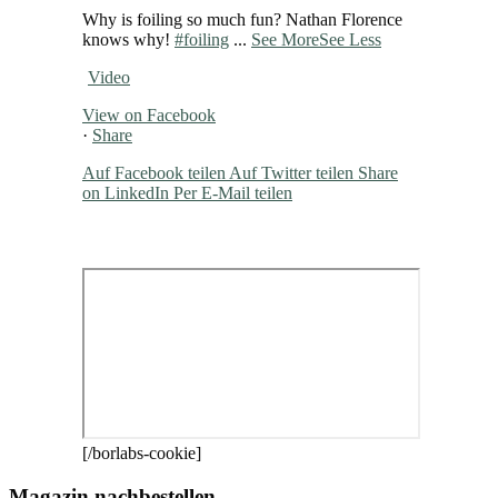
Why is foiling so much fun? Nathan Florence
knows why!
#foiling
...
See More
See Less
Video
View on Facebook
·
Share
Auf Facebook teilen
Auf Twitter teilen
Share
on LinkedIn
Per E-Mail teilen
[/borlabs-cookie]
Magazin nachbestellen