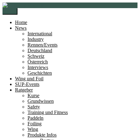
Zur
Zum
Navigation
Inhalt
Menü
springen
springen
Home
News
International
Industry
Rennen/Events
Deutschland
Schweiz
Österreich
Interviews
Geschichten
Wing und Foil
SUP-Events
Ratgeber
Kurse
Grundwissen
Safety
Training und Fitness
Paddeln
Foiling
Wing
Produkte Infos