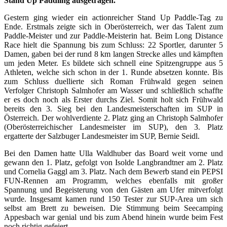
Stand Up Paddling ausgetragen.
Gestern ging wieder ein actionreicher Stand Up Paddle-Tag zu
Ende. Erstmals zeigte sich in Oberösterreich, wer das Talent zum
Paddle-Meister und zur Paddle-Meisterin hat. Beim Long Distance
Race hielt die Spannung bis zum Schluss: 22 Sportler, darunter 5
Damen, gaben bei der rund 8 km langen Strecke alles und kämpften
um jeden Meter. Es bildete sich schnell eine Spitzengruppe aus 5
Athleten, welche sich schon in der 1. Runde absetzen konnte. Bis
zum Schluss duellierte sich Roman Frühwald gegen seinen
Verfolger Christoph Salmhofer am Wasser und schließlich schaffte
er es doch noch als Erster durchs Ziel. Somit holt sich Frühwald
bereits den 3. Sieg bei den Landesmeisterschaften im SUP in
Österreich. Der wohlverdiente 2. Platz ging an Christoph Salmhofer
(Oberösterreichischer Landesmeister im SUP), den 3. Platz
ergatterte der Salzbuger Landesmeister im SUP, Bernie Seidl.
Bei den Damen hatte Ulla Waldhuber das Board weit vorne und
gewann den 1. Platz, gefolgt von Isolde Langbrandtner am 2. Platz
und Cornelia Gaggl am 3. Platz. Nach dem Bewerb stand ein PEPSI
FUN-Rennen am Programm, welches ebenfalls mit großer
Spannung und Begeisterung von den Gästen am Ufer mitverfolgt
wurde. Insgesamt kamen rund 150 Tester zur SUP-Area um sich
selbst am Brett zu beweisen. Die Stimmung beim Seecamping
Appesbach war genial und bis zum Abend hinein wurde beim Fest
noch richtig gefeiert.