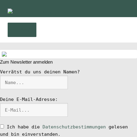
Zur
Zum
Navigation
Inhalt
springen
springen
Menü
Home
Zum Newsletter anmelden
News
Verrätst du uns deinen Namen?
Wing und Foil
Deine E-Mail-Adresse:
SUP-Events
Ratgeber
Ich habe die
Datenschutzbestimmungen
gelesen
und bin einverstanden.
Das Magazin