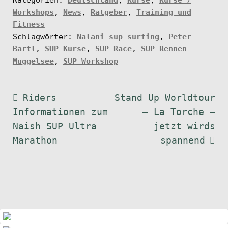
Workshops
,
News
,
Ratgeber
,
Training und
Fitness
Schlagwörter:
Nalani sup surfing
,
Peter
Bartl
,
SUP Kurse
,
SUP Race
,
SUP Rennen
Muggelsee
,
SUP Workshop
Beitragsnavigation
Vorheriger
Nächster
Riders
Stand Up Worldtour
Beitrag:
Beitrag:
Informationen zum
– La Torche –
Naish SUP Ultra
jetzt wirds
Marathon
spannend