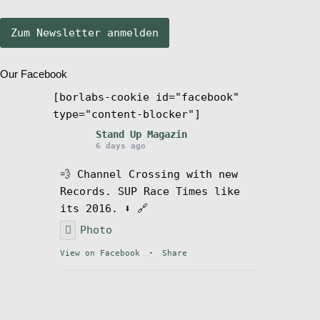
Stand Up Magazin TV
Our Facebook
SPOT FINDER
[borlabs-cookie id="facebook"
type="content-blocker"]
Mein Konto
Stand Up Magazin
6 days ago
💨 Channel Crossing with new
Records. SUP Race Times like
its 2016. ⬇️ 🔗
Photo
View on Facebook
·
Share