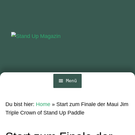
Zur
Zum
Navigation
Inhalt
springen
springen
Menü
Home
Du bist hier:
Home
»
Start zum Finale der Maui Jim
News
Triple Crown of Stand Up Paddle
Wing und Foil
SUP-Events