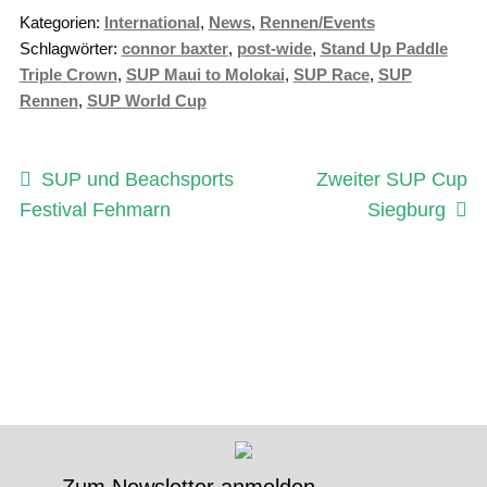
Kategorien:
International
,
News
,
Rennen/Events
Schlagwörter:
connor baxter
,
post-wide
,
Stand Up Paddle
Triple Crown
,
SUP Maui to Molokai
,
SUP Race
,
SUP
Rennen
,
SUP World Cup
Beitragsnavigation
Vorheriger
Nächster
SUP und Beachsports
Zweiter SUP Cup
Beitrag:
Beitrag:
Festival Fehmarn
Siegburg