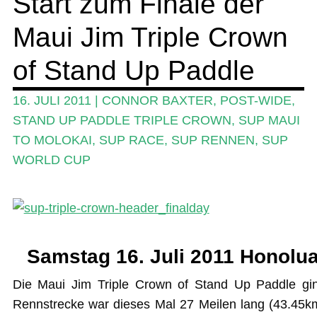
Start zum Finale der
Maui Jim Triple Crown
Ratgeber
Das Magazin
of Stand Up Paddle
Stand Up Magazin TV
16. JULI 2011
|
CONNOR BAXTER
,
POST-WIDE
,
SPOT FINDER
STAND UP PADDLE TRIPLE CROWN
,
SUP MAUI
TO MOLOKAI
,
SUP RACE
,
SUP RENNEN
,
SUP
Mein Konto
WORLD CUP
Samstag 16. Juli 2011 Honolu
Die Maui Jim Triple Crown of Stand Up Paddle gi
Rennstrecke war dieses Mal 27 Meilen lang (43.45k