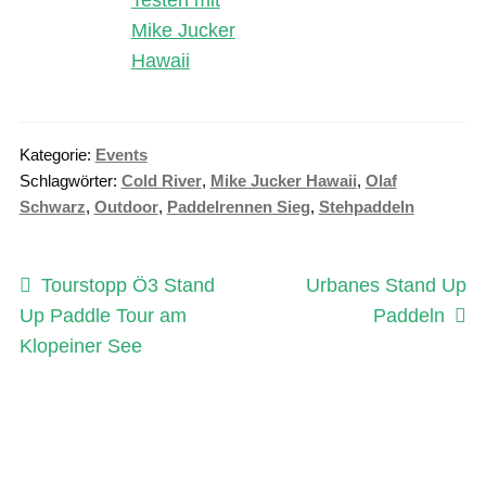
Kategorie:
Events
Schlagwörter:
Cold River
,
Mike Jucker Hawaii
,
Olaf
Schwarz
,
Outdoor
,
Paddelrennen Sieg
,
Stehpaddeln
Beitragsnavigation
Vorheriger
Nächster
Tourstopp Ö3 Stand
Urbanes Stand Up
Beitrag:
Beitrag:
Up Paddle Tour am
Paddeln
Klopeiner See