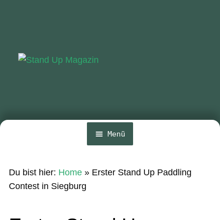
Zur
Zum
Navigation
Inhalt
springen
springen
Menü
Home
Du bist hier:
Home
»
Erster Stand Up Paddling
News
Contest in Siegburg
Wing und Foil