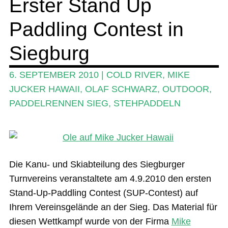
Erster Stand Up
SUP-Events
Paddling Contest in
Ratgeber
Das Magazin
Siegburg
Stand Up Magazin TV
6. SEPTEMBER 2010
|
COLD RIVER
,
MIKE
SPOT FINDER
JUCKER HAWAII
,
OLAF SCHWARZ
,
OUTDOOR
,
PADDELRENNEN SIEG
,
STEHPADDELN
Mein Konto
Die Kanu- und Skiabteilung des Siegburger
Turnvereins veranstaltete am 4.9.2010 den ersten
Stand-Up-Paddling Contest (SUP-Contest) auf
Ihrem Vereinsgelände an der Sieg. Das Material für
diesen Wettkampf wurde von der Firma
Mike