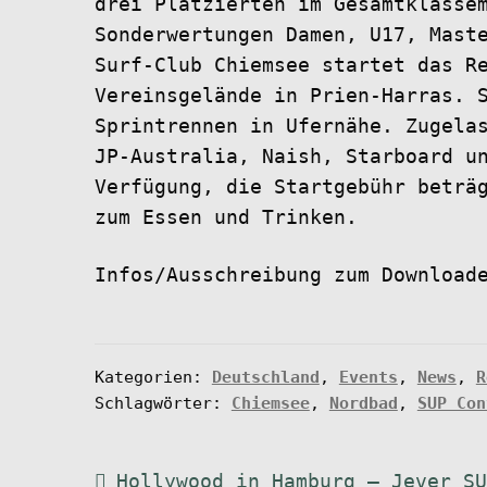
drei Platzierten im Gesamtklasse
Sonderwertungen Damen, U17, Mast
Surf-Club Chiemsee startet das R
Vereinsgelände in Prien-Harras. 
Sprintrennen in Ufernähe. Zugela
JP-Australia, Naish, Starboard u
Verfügung, die Startgebühr beträ
zum Essen und Trinken.
Infos/Ausschreibung zum Download
Kategorien:
Deutschland
,
Events
,
News
,
R
Schlagwörter:
Chiemsee
,
Nordbad
,
SUP Con
Beitragsnavigation
Vorheriger
Hollywood in Hamburg – Jever S