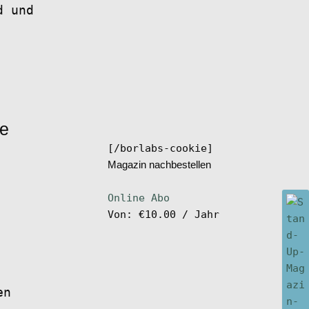
d und
ee
[/borlabs-cookie]
Magazin nachbestellen
Online Abo
Von:
€
10.00
/ Jahr
en