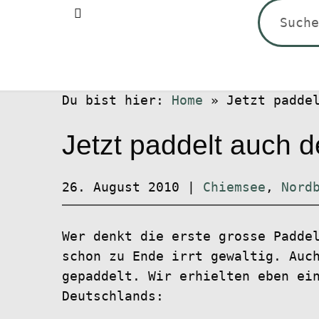
Suchen
nach:
Du bist hier:
Home
»
Jetzt padde
Jetzt paddelt auch 
26. August 2010
|
Chiemsee
,
Nord
Wer denkt die erste grosse Padde
schon zu Ende irrt gewaltig. Auc
gepaddelt. Wir erhielten eben ei
Deutschlands: