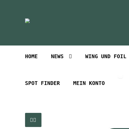
Zur
Zum
Navigation
Inhalt
springen
springen
HOME
NEWS
WING UND FOIL
SPOT FINDER
MEIN KONTO