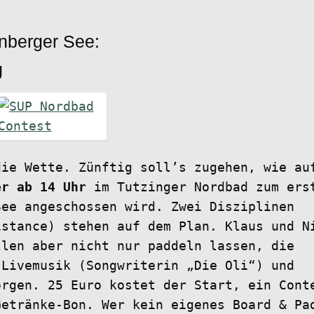
nberger See:
g
die Wette. Zünftig soll’s zugehen, wie au
er ab 14 Uhr
im Tutzinger Nordbad zum ers
See angeschossen wird. Zwei Disziplinen
istance) stehen auf dem Plan. Klaus und N
llen aber nicht nur paddeln lassen, die
 Livemusik (Songwriterin „Die Oli“) und
orgen. 25 Euro kostet der Start, ein Cont
Getränke-Bon. Wer kein eigenes Board & Pa