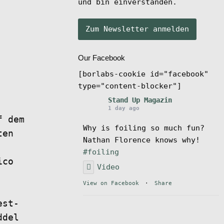
und bin einverstanden.
Our Facebook
[borlabs-cookie id="facebook"
type="content-blocker"]
Stand Up Magazin
1 day ago
f dem
Why is foiling so much fun?
ten
Nathan Florence knows why!
#foiling
ico
Video
View on Facebook
·
Share
est-
ddel