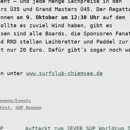
ment – und jede Menge Sachpreise in den
ers Ü35 und Grand Masters Ü45. Der Regatt
ennen am
9. Oktober um 12:30 Uhr
auf dem
Sollte es zuviel Wind haben, gibt es
ssen sind alle Boards, die Sponsoren Fana
nd RRD stellen Leihbretter und Paddel zur
gt nur 20 Euro. Dafür gibt’s sogar noch w
en unter
www.surfclub-chiemsee.de
ennen/Events
test
,
SUP Rennen
Nächster
UP
Auftackt zum JEVER SUP Worldcup 