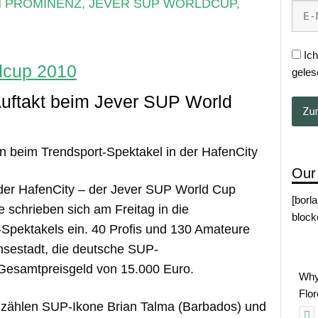
 PROMINENZ
,
JEVER SUP WORLDCUP
,
Ich
geles
uftakt beim Jever SUP World
n beim Trendsport-Spektakel in der HafenCity
Our
 der HafenCity – der Jever SUP World Cup
[borl
e schrieben sich am Freitag in die
block
-Spektakels ein. 40 Profis und 130 Amateure
nsestadt, die deutsche SUP-
Gesamtpreisgeld von 15.000 Euro.
Why
Flo
 zählen SUP-Ikone Brian Talma (Barbados) und