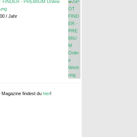
 FINDER - PREMIUM Online
ung
.00
/ Jahr
e Magazine findest du
hier
!