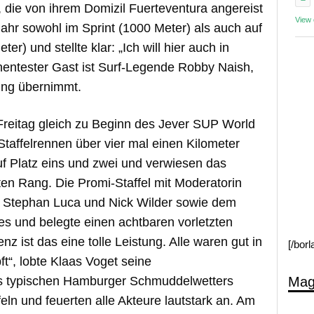
 die von ihrem Domizil Fuerteventura angereist
View
Jahr sowohl im Sprint (1000 Meter) als auch auf
er) und stellte klar: „Ich will hier auch in
entester Gast ist Surf-Legende Robby Naish,
ung übernimmt.
reitag gleich zu Beginn des Jever SUP World
taffelrennen über vier mal einen Kilometer
f Platz eins und zwei und verwiesen das
ten Rang. Die Promi-Staffel mit Moderatorin
n Stephan Luca und Nick Wilder sowie dem
es und belegte einen achtbaren vorletzten
nz ist das eine tolle Leistung. Alle waren gut in
[/bor
“, lobte Klaas Voget seine
Mag
es typischen Hamburger Schmuddelwetters
feln und feuerten alle Akteure lautstark an. Am