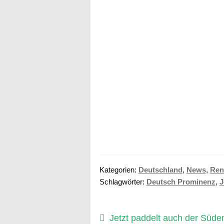
Kategorien:
Deutschland
,
News
,
Ren
Schlagwörter:
Deutsch Prominenz
,
J
Beitragsnavigation
Vorheriger
Jetzt paddelt auch der Süd