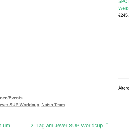
SPOT
Werb
€
245
Älter
nen/Events
ever SUP Worldcup
,
Naish Team
Nächster
en um
2. Tag am Jever SUP Worldcup