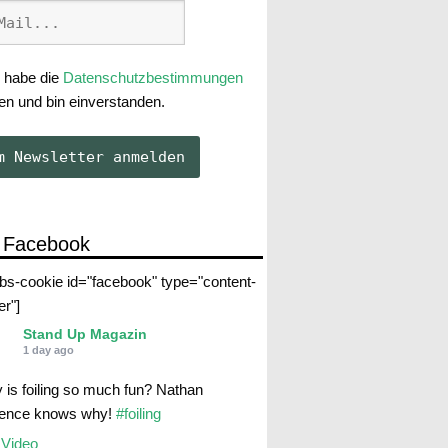
 habe die
Datenschutzbestimmungen
en und bin einverstanden.
 Facebook
abs-cookie id="facebook" type="content-
er"]
Stand Up Magazin
1 day ago
 is foiling so much fun? Nathan
rence knows why!
#foiling
Video