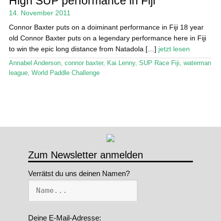
High SUP performance in Fiji
14. November 2011
Stand Up Magazin TV
Connor Baxter puts on a doiminant performance in Fiji 18 year
SPOT FINDER
old Connor Baxter puts on a legendary performance here in Fiji
to win the epic long distance from Natadola […]
jetzt lesen
Mein Konto
Annabel Anderson
,
connor baxter
,
Kai Lenny
,
SUP Race Fiji
,
waterman
league
,
World Paddle Challenge
Zum Newsletter anmelden
Verrätst du uns deinen Namen?
Deine E-Mail-Adresse: